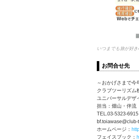
いつまでも旅が好き
お問合せ先
～おかげさまで今
クラブツーリズ
ユニバーサルデザ
担当：畑山・伴流
TEL.03-5323-6
bf.toiawase@club-t
ホームページ：
htt
フェイスブック：
h