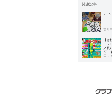
関連記事
まご
高井
【脊
215
／長
原・
窄症
国内
同企