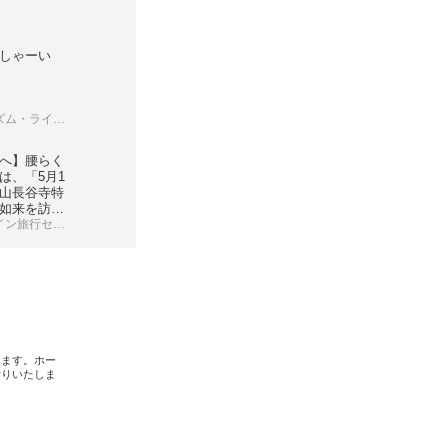
しゃーい
フケアサービス
へ】腰らく
は、「5月1
山長谷寺特
如来を訪ね
克服マガジ
旅行センター
画）
します。ホー
断りいたしま