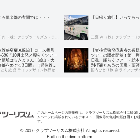
ころ倶楽部の玄関では・・・
【日帰り旅行】いってらっ
戸
@ （株）クラブツーリズム・ライフケアサービス
三鷹
@ （株）クラブツーリズム・ライ
柱管狭窄症克服旅】コース番号
【脊柱管狭窄症患者の皆様
05-686「10月出発／腰らくツアー
ツアーの販売開始！第一弾
い距離は歩きません！嵐山・大
日発、腰らくツアー・総本
京都をめぐる3日間」（脊柱管狭
別拝観と奈良の国宝・薬師
克服マガジンのわかさ出版との共
ひとり旅
@ ライフデザイン旅行センター
る2日間」（脊柱管狭窄症
国内ひとり旅
@ ライフデザイン
画）
ンのわかさ出版との共同企
このホームページの著作権は、クラブツーリズム株式会社に帰属
ムページに掲載されているテキスト、画像等の無断転載は固くお
す。
© 2017- クラブツーリズム株式会社 All rights reserved.
Built on
the dino platform
.