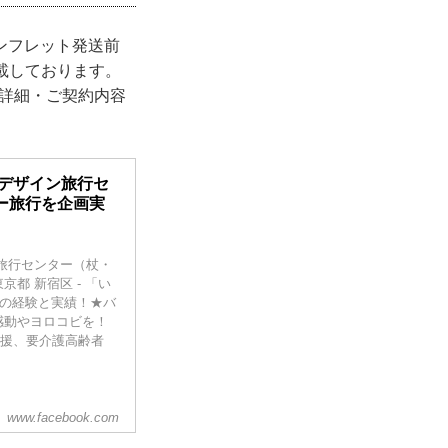
ンフレット発送前
掲載しております。
て詳細・ご契約内容
。
ルデザイン旅行セ
ー旅行を企画実
旅行センター（杖・
都 新宿区 - 「い
0年の経験と実績！★バ
感動やヨロコビを！
支援、要介護高齢者
www.facebook.com