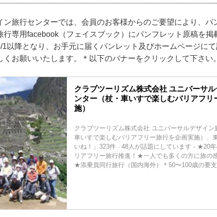
イン旅行センターでは、会員のお客様からのご要望により、パ
行専用facebook（フェイスブック）にパンフレット原稿を
4/1以降となり、お手元に届くパンレット及びホームページに
しくお願いいたします。＊以下のバナーをクリックして下さい
クラブツーリズム株式会社 ユニバーサ
ンター（杖・車いすで楽しむバリアフリ
施）
クラブツーリズム株式会社 ユニバーサルデザイン
車いすで楽しむバリアフリー旅行を企画実施）、東京
いね！」323件 · 48人が話題にしています - ★2
リアフリー旅行推進！★一人でも多くの方に旅の
★添乗員同行旅行（国内海外）＊50〜100歳の要