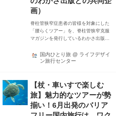
のわかさ出版との共同企
画）
脊柱管狭窄症患者の皆様を対象にした
「腰らくツアー」を、脊柱管狭窄克服
マガジンを発行しているわかさ出版と
の共同企画で発売いたします。一般の
ツアーと比べて極力歩かない観光ルー
国内ひとり旅
@
ライフデザイ
ン旅行センター
トを選びながら、ジャンボタクシーを
使って効率よく観光をお楽しみいただ
き、目的地にもっとも近い駐車場をご
利用いただけるように配慮いたしま
【杖・車いすで楽しむ
す。21年目を迎えるバリアフリー旅行
旅】魅力的なツアーが勢
のノウハウを活かし、観光地での洋式
揃い！6月出発のバリア
トイレの確保や、段差の少ない動線案
内、お食事はイステーブル席でご案内
フリー国内旅行は、ワク