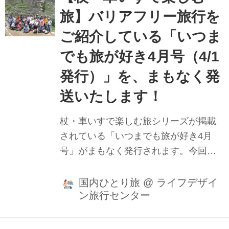
のご予約は、お手元にパンフレットが
旅】バリアフリー旅行を
届きましたらツアー詳細内容をご確認
ご紹介している「いつま
の上、宜しくお願いいたします。 ～ヘ
リコプター遊覧付き～ 6/19発 弊社Ｓラ
でも旅が好き4月号（4/1
ンクホテル 城崎温泉「西村屋ホテル招
発行）」を、まもなく発
月庭」〝日本のマチュピチュ〟竹田城
送いたします！
を上から見下ろす夢の空旅2日間（リフ
ト付バス利用） ～ヘリコプ...
杖・車いすで楽しむ旅シリーズが掲載
されている「いつまでも旅が好き4月
号」がまもなく発行されます。今回の
ご旅行は、5月から10月まで幅広くご紹
介しており、バリアフリー国内旅行で
国内ひとり旅
@
ライフデザイ
ン旅行センター
は、「日本の祭りシリーズ」が、商品
数を充実させ、イス席などを確保し、
ゆったりと観賞していただけるよう配