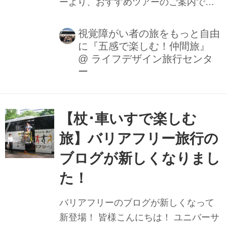
ーより、おすすめツアーのご案内で
す。コース番号２１６５５美食、芸術
五感で感じる淡路島３日間です。 当ツ
視覚障がい者の旅をもっと自由
に『五感で楽しむ！仲間旅』
アーのおすすめポイントは、あまり単
@
ライフデザイン旅行センタ
体で訪れることの少ない淡路島に焦点
ー
を当て、地元の食材をつかった料理を
お楽しみいただいたり、二つの有名な
美術館をめぐり、３日目には倉敷まで
【杖･車いすで楽しむ
足を伸ばします。２日目に訪れる奇跡
の星の植物館は六千七百平方メートル
旅】バリアフリー旅行の
の日本最大級の植物館で、アロエ・デ
ブログが新しくなりまし
ィコトマをはじめ、世界の珍しい植物
た！
がいっぱいです。８つの展示室では、
花や緑と水と音楽に包まれ、 季節やテ
バリアフリーのブログが新しくなって
ーマごとに繰り広げられるフラワーシ
新登場！ 皆様こんにちは！ ユニバーサ
ョーや、花...