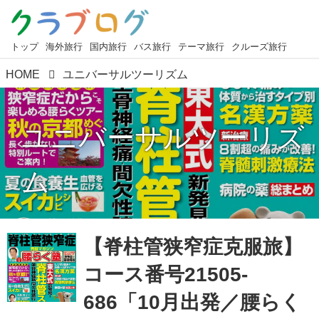
トップ
海外旅行
国内旅行
バス旅行
テーマ旅行
クルーズ旅行
HOME
ユニバーサルツーリズム
ユニバーサルツーリズ
ム
【脊柱管狭窄症克服旅】
コース番号21505-
686「10月出発／腰らく