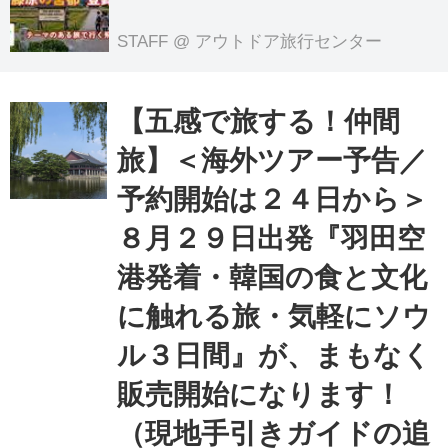
る旅へでかけよう｜クラブツーリズム
のテーマのある旅
STAFF
@ アウトドア旅行センター
【五感で旅する！仲間
旅】＜海外ツアー予告／
予約開始は２４日から＞
８月２９日出発『羽田空
港発着・韓国の食と文化
に触れる旅・気軽にソウ
ル３日間』が、まもなく
販売開始になります！
（現地手引きガイドの追