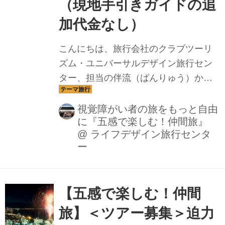
（現地手引きガイドの追
加代金なし）
こんにちは、旅行会社のクラブツーリ
ズム・ユニバーサルデザイン旅行セン
ター、担当の伴流（ばんりゅう）から
のご案内です。今回は、５日間で気軽
にエジプトのピラミッド観光をお楽し
視覚障がい者の旅をもっと自由
に『五感で楽しむ！仲間旅』
みいただける企画です。また、ご希望
@
ライフデザイン旅行センタ
の方には、現地手引きガイドを追加代
ー
金なしで承ることができます。クフ王
のピラミッド内部（一部）貸切り見学
や、考古学博物館での視覚障がい者・
【五感で楽しむ！仲間
特別プログラム参加で石棺などの展示
品を、解説を交えて触れていただくこ
旅】＜ツアー募集＞迫力
とが出来ます。一度は行ってみたいエ