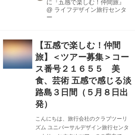
に『五感で楽しむ！仲間旅』
ジマを巡る６日間です。ツアーのおす
@
ライフデザイン旅行センタ
すめポイントは、（１）平成２８年に
ー
リニューアルしたおがさわら丸は段差
も少なく移動しやすくなりました。
（２）小笠原チチジマトウナイで手引
【五感で楽しむ！仲間
きが必要な方には、現地手引きをご紹
介します。（３）ハハジマにもいきま
旅】＜ツアー募集＞コー
す。ご興味があるかたは、担当の伴流
ス番号２１６５５ 美
（ばんりゅう）までお電話お待ちして
食、芸術 五感で感じる淡
います。（電話０３－５３２３－６９
１５） 以下、ツアーの概要です。
路島３日間（５月８日出
発）
こんにちは、旅行会社のクラブツーリ
ズム ユニバーサルデザイン旅行センタ