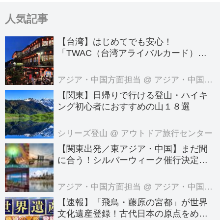
き、目的地にもっとも近い駐車場をご
人気記事
利用いただけるように配慮いたしま
す。21年目を迎えるバリアフリー旅行
【台湾】はじめてでも安心！
のノウハウを活かし、観光地での洋式
「TWAC（台湾アライバルカード）」
トイレの確保や、段差の少ない動線案
の登録方法を徹底ガイド！
内、お食事はイステーブル席でご案内
アジア・中国方面担当
@ アジア・中国旅行センター
など、足腰に不安がある方でも安心し
【関東】日帰りで行ける登山・ハイキ
てご参加いただけます。また、同じ悩
ング初心者におすすめの山１８選
みを持つものどうしで旅行をともに
シリーズ登山
@ アウトドア旅行センター
し、つらさや苦しみ、悩みなどを語り
【関東出発／東アジア・中国】まだ間
合ったり、励ましあ...
に合う！シルバーウィーク催行決定ツ
アーの空席案内＜8月7日更新＞
アジア・中国方面担当
@ アジア・中国旅行センター
【速報】「飛鳥・藤原の宮都」が世界
文化遺産登録！古代日本の原点をめぐ