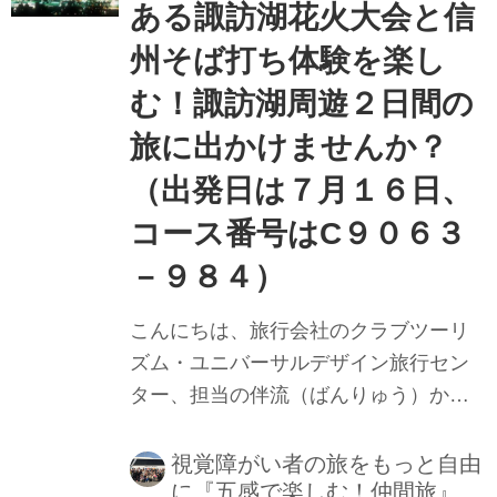
ある諏訪湖花火大会と信
ジプトのピラミッド観光へ是非お出か
州そば打ち体験を楽し
けしませんか。（【五感で楽しむ！仲
間旅】とは、視覚障がいがあるお客様
む！諏訪湖周遊２日間の
の「旅の夢」を実現することを目的と
旅に出かけませんか？
した国内・海外旅...
（出発日は７月１６日、
コース番号はC９０６３
－９８４）
こんにちは、旅行会社のクラブツーリ
ズム・ユニバーサルデザイン旅行セン
ター、担当の伴流（ばんりゅう）から
のご案内です。今回は、7月に開催され
る諏訪湖の花火を約１３０メートルほ
視覚障がい者の旅をもっと自由
に『五感で楽しむ！仲間旅』
どの至近距離の桟敷席からカラダで感