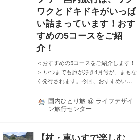
など、足腰に不安がある方でも安心し
ワクとドキドキがいっぱ
てご参加いただけます。
い詰まっています！おす
すめの5コースをご紹
介！
＜おすすめの5コースをご紹介します！
＞ いつまでも旅が好き4月号が、まもな
く発行されます。今回、おすすめいた
しますのは、6月出発のバリアフリー国
内旅行です。全コース（5本）ともに、
国内ひとり旅
@
ライフデザイ
ン旅行センター
ユニバーサルデザイン旅行センターで
は初めての企画で、とてもユニークな
バリアフリー旅行商品ばかりですの
で、ご注目ください！ ＊以下のコース
【杖・車いすで楽しむ