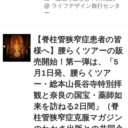
@
ライフデザイン旅行センタ
じていただくプログラムを中心に、諏
ー
訪湖周辺で体験できるワクワクどきど
きのツアーをご紹介いたします。視覚
障害がある方でもお楽しみいただけま
【脊柱管狭窄症患者の皆
すので、是非この機会をお見逃しな
く！詳しくは、以下をご確認下さい。
様へ】腰らくツアーの販
（【五感で楽しむ！仲間旅】とは、視
売開始！第一弾は、「5
覚障がいがあるお客様の「旅の夢」を
月1日発、腰らくツア
実現することを目的とした国内・海外
旅行商品ブランドです。視覚障がいが
ー・総本山長谷寺特別拝
なくても、ご友人やご興味がある方の
観と奈良の国宝・薬師如
ご参加も大歓迎で...
来を訪ねる2日間」（脊
柱管狭窄症克服マガジン