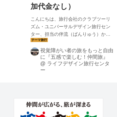
加代金なし）
こんにちは、旅行会社のクラブツーリ
ズム・ユニバーサルデザイン旅行セン
ター、担当の伴流（ばんりゅう）から
のご案内です。今回は、羽田空港発着
で気軽にソウル観光をお楽しみいただ
視覚障がい者の旅をもっと自由
に『五感で楽しむ！仲間旅』
ける３日間の企画です。また、ご希望
@
ライフデザイン旅行センタ
の方には、現地手引きガイドを追加代
ー
金なしで承ることができます。人気の
観光地・景福宮（けいふくきゅう）で
は、視覚障害者文化観光解説者による
案内があります。また、キムチ作り体
験や韓国伝統服を着ていただいたり、
韓国伝統楽器体験、伝統民俗舞踊鑑賞