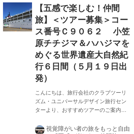
慮をしており大変おすすめです。バリ
【五感で楽しむ！仲間
アフリー海外旅行では、定番の夏のス
旅】＜ツアー募集＞コー
イス旅行など大自然を満喫するツアー
ス番号Ｃ９０６２ 小笠
が充実しています！
原チチジマ＆ハハジマを
めぐる世界遺産大自然紀
行６日間（５月１９日出
発）
こんにちは、旅行会社のクラブツーリ
ズム・ユニバーサルデザイン旅行セン
ターより、おすすめツアーのご案内で
す。ツアータイトルは、神秘と奇跡の
島 世界遺産小笠原諸島 チチジマとハハ
視覚障がい者の旅をもっと自由