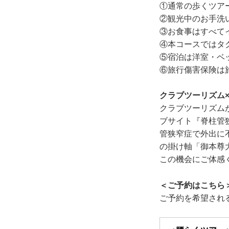
①通常の歩くツア
②観光中のお手洗
③お食事はすべて
④本コースではタ
⑤宿泊は洋室・ベ
⑥旅行傷害保険は
クラブツーリズム
クラブツーリズム
ブサイト『脊柱管
管狭窄症で外出に
の掛け軸「御本尊
この機会にご体感
＜ご予約はこちら
ご予約を希望され