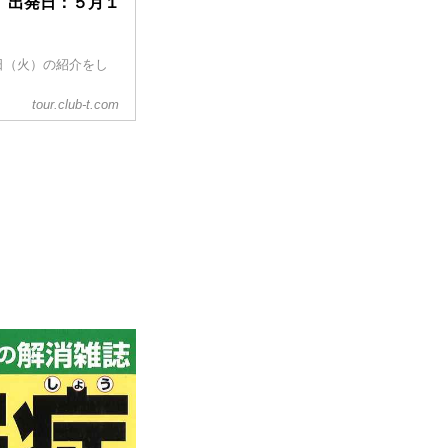
 出発日：５月１
日（火）の紹介をし
tour.club-t.com