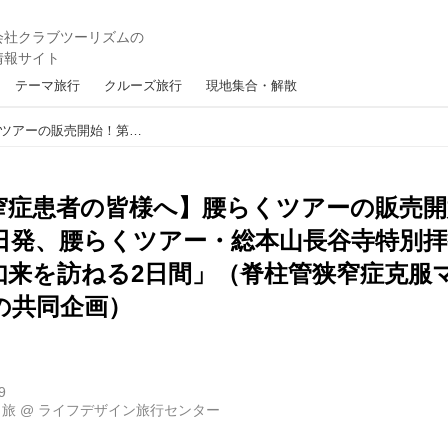
テーマ旅行
クルーズ旅行
現地集合・解散
【脊柱管狭窄症患者の皆様へ】腰らくツアーの販売開始！第一弾は、「5月1日発、腰らくツアー・総本山長谷寺特別拝観と奈良の国宝・薬師如来を訪ねる2日間」（脊柱管狭窄症克服マガジンのわかさ出版との共同企画）
窄症患者の皆様へ】腰らくツアーの販売開
1日発、腰らくツアー・総本山長谷寺特別
如来を訪ねる2日間」（脊柱管狭窄症克服
の共同企画）
9
り旅
@
ライフデザイン旅行センター