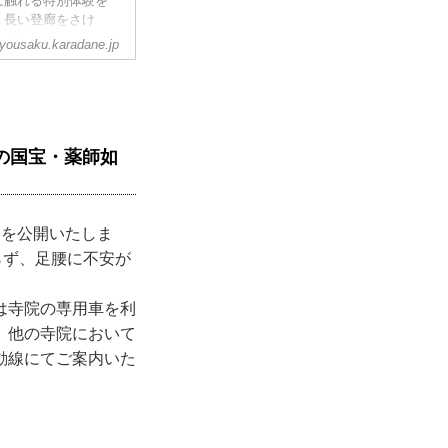
に触れる特別体験を
、長い登廊をさけ
れます。
yousaku.karadane.jp
の国宝・薬師如
軸を公開いたしま
らず、足腰に不安が
は寺院の専用車を利
、他の寺院において
動線にてご案内いた