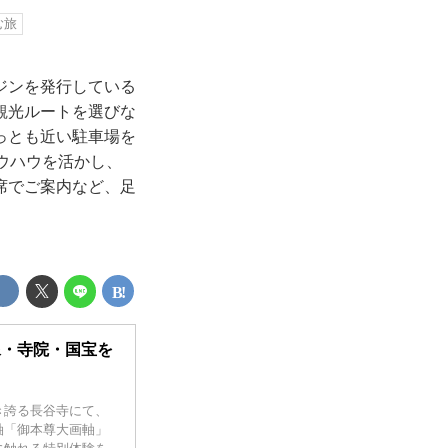
む旅
ジンを発行している
観光ルートを選びな
っとも近い駐車場を
ウハウを活かし、
席でご案内など、足
像・寺院・国宝を
き誇る長谷寺にて、
軸「御本尊大画軸」