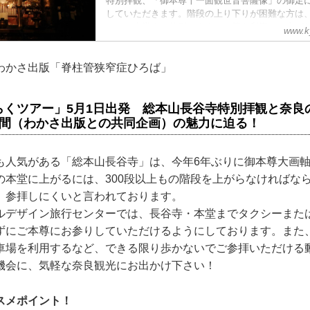
特別拝観、「御本尊十一面観世音菩薩像」の御足
していただきます。階段の上り下りが困難な方は
て、ご本堂まで特別にタクシー等を利用して上が
www.k
わかさ出版「脊柱管狭窄症ひろば」
らくツアー」5月1日出発 総本山長谷寺特別拝観と奈良
日間（わかさ出版との共同企画）の魅力に迫る！
も人気がある「総本山長谷寺」は、今年6年ぶりに御本尊大画
の本堂に上がるには、300段以上もの階段を上がらなければな
、参拝しにくいと言われております。
ルデザイン旅行センターでは、長谷寺・本堂までタクシーまた
ずにご本尊にお参りしていただけるようにしております。また
車場を利用するなど、できる限り歩かないでご参拝いただける
機会に、気軽な奈良観光にお出かけ下さい！
スメポイント！