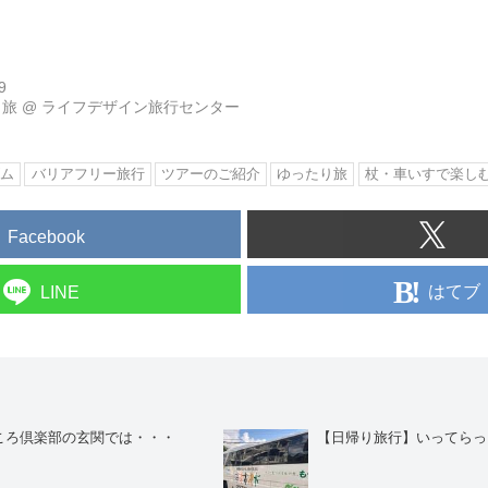
9
り旅
@
ライフデザイン旅行センター
ズム
バリアフリー旅行
ツアーのご紹介
ゆったり旅
杖・車いすで楽し
Facebook
はてブ
LINE
ころ倶楽部の玄関では・・・
【日帰り旅行】いってらっ