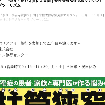
＞ 『奈良・長谷寺貸切２日間｜脊柱管狭窄症克服マガジン』
ブツーリズム
『奈良・長谷寺貸切２日間｜脊柱管狭窄症克服マガジン』 出発日：５月１
旅行のお申込ならクラブツーリズム。
バリアフリー旅行を実施して21年目を迎えます～
株式会社
イン旅行センター
-6915（営業時間9：15～17：30、月～土）＊日曜・祝日休み