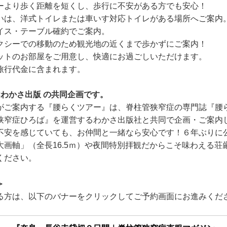
ーより歩く距離を短くし、歩行に不安がある方でも安心！
いは、洋式トイレまたは車いす対応トイレがある場所へご案内
イス・テーブル確約でご案内。
クシーでの移動のため観光地の近くまで歩かずにご案内！
ットのお部屋をご用意し、快適にお過ごしいただけます。
旅行代金に含まれます。
×わかさ出版 の共同企画です。
がご案内する『腰らくツアー』は、脊柱管狭窄症の専門誌『腰
狭窄症ひろば』を運営するわかさ出版社と共同で企画・ご案内
不安を感じていても、お仲間と一緒なら安心です！６年ぶりに
大画軸」（全長16.5ｍ）や夜間特別拝観だからこそ味わえる荘
ください。
＞
る方は、以下のバナーをクリックしてご予約画面にお進みくだ