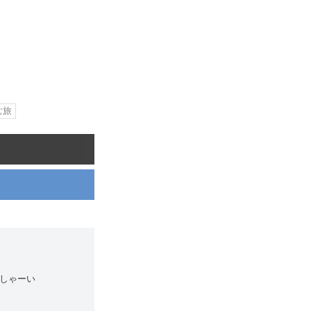
む旅
しゃーい