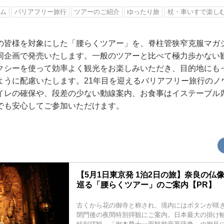
ズム
バリアフリー旅行
ツアーのご紹介
ゆったり旅
杖・車いすで楽し
の皆様を対象にした「腰らくツアー」を、脊柱管狭窄克服マガ
同企画で発売いたします。一般のツアーと比べて極力歩かない
クシーを使って効率よく観光をお楽しみいただき、目的地にも
ように配慮いたします。21年目を迎えるバリアフリー旅行のノ
イレの確保や、段差の少ない動線案内、お食事はイステーブル
でも安心してご参加いただけます。
【5月1日東京発 1泊2日の旅】奈良の仏
巡る「腰らくツアー」のご案内【PR】
古くから花の御寺と称され、境内にはボタンが咲
閉門後の夜間特別拝観にご案内。日本最大の掛け