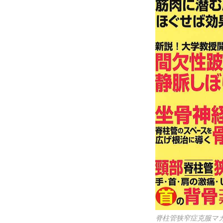
脊柱管狭窄症克服マ