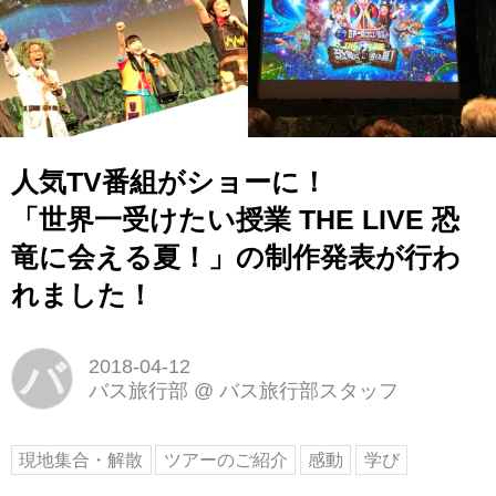
人気TV番組がショーに！
「世界一受けたい授業 THE LIVE 恐
竜に会える夏！」の制作発表が行わ
れました！
バ
2018-04-12
バス旅行部
@
バス旅行部スタッフ
現地集合・解散
ツアーのご紹介
感動
学び