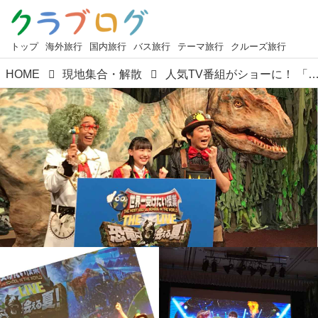
トップ
海外旅行
国内旅行
バス旅行
テーマ旅行
クルーズ旅行
HOME
現地集合・解散
人気TV番組がショーに！ 「世界一受けたい授業 THE LIVE 恐竜に会える夏！」の制作発表が