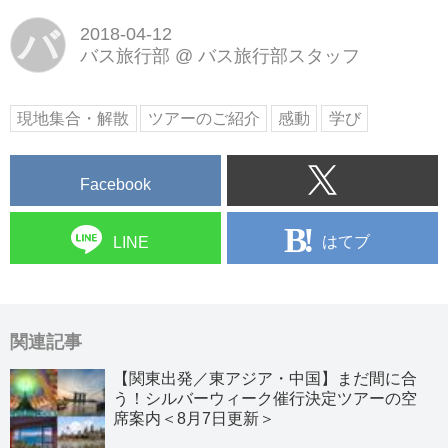
バ
2018-04-12
バス旅行部
@
バス旅行部スタッフ
現地集合・解散
ツアーのご紹介
感動
学び
Facebook
はてブ
LINE
関連記事
【関東出発／東アジア・中国】まだ間に合
う！シルバーウィーク催行決定ツアーの空
席案内＜8月7日更新＞