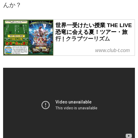
んか？
世界一受けたい授業 THE LIVE
恐竜に会える夏！ツアー・旅
行 | クラブツーリズム
世界一受けたい授業 THE LIVE 恐
www.club-t.com
竜に会える夏！ツアー・旅行な
ら、クラブツーリズム！添乗員付
きのツアーならしっかりサポー
ト！今年の夏休みはこれで決ま
り！大人気番組「世界一受けたい
授業」が初めて番組を飛び出して
壮大なショーを開催！ 2018年夏休
み、全国５大アリーナで２０万人
動員予定の超大型イベント「恐竜
に会える夏」がやってくる！会場
がタイムマシンとなり巨大アリー
ナで驚愕の超恐竜体験！世界最高