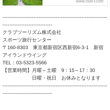
www.club-t.com
山旅会（ツアー）特集なら、クラ
ブツーリズムにおまかせ！安心で
-------------------------------------------------------------
快適な専属講師と専属添乗員が同
-----------------------------
行。入門から上級までレベル、目
的に応じてクラス分けされた多彩
クラブツーリズム株式会社
な登山ツアーをご案内！山を通じ
スポーツ旅行センター
て生きがいづくり、仲間づくりを
始めませんか！？ツアーの検索・
〒160-8303 東京都新宿区西新宿6-3-1 新宿
ご予約も簡単。
アイランドウイング
TEL：03-5323-5566
【営業時間】月曜～土曜 9：15～17：30
日曜・祝日 お休みとなります
-------------------------------------------------------------
-----------------------------