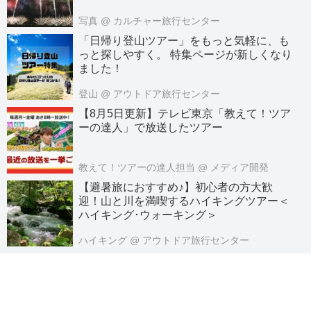
写真
@ カルチャー旅行センター
「日帰り登山ツアー」をもっと気軽に、も
っと探しやすく。 特集ページが新しくなり
ました！
登山
@ アウトドア旅行センター
【8月5日更新】テレビ東京「教えて！ツア
ーの達人」で放送したツアー
教えて！ツアーの達人担当
@ メディア開発
【避暑旅におすすめ♪】初心者の方大歓
迎！山と川を満喫するハイキングツアー＜
ハイキング･ウォーキング＞
ハイキング
@ アウトドア旅行センター