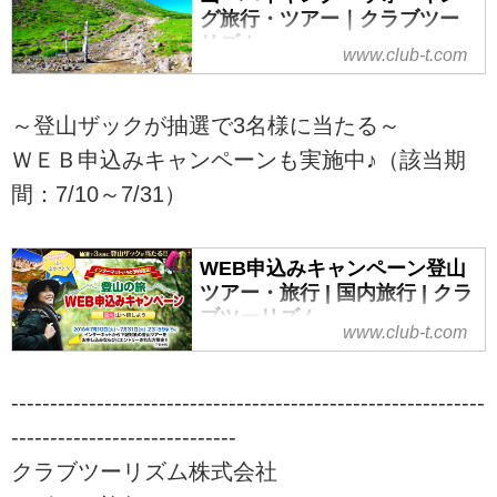
登山ガイド同行プランもご用意。
グ旅行・ツアー｜クラブツー
リズム
日本百名山が点在し、山小屋宿泊
www.club-t.com
や日帰りでも満喫できるルートな
日帰り登山ツアー・旅行なら、ク
ど、山好きなら憧れる名峰ぞろい
ラブツーリズム！安心で快適な添
です。
～登山ザックが抽選で3名様に当たる～
乗員付きプランや案内人同行プラ
ンもご用意。見どころ満載な各地
ＷＥＢ申込みキャンペーンも実施中♪（該当期
の旬のスポットへふらっと気軽に
間：7/10～7/31）
出掛けませんか？おすすめのツア
ーをご紹介。ツアーの検索・ご予
約も簡単。
WEB申込みキャンペーン登山
ツアー・旅行 | 国内旅行 | クラ
ブツーリズム
www.club-t.com
WEB申込みキャンペーン登山ツア
ー・旅行なら、クラブツーリズ
-------------------------------------------------------------
ム！2018年7月10日～7月31日
23：59までにインターネットから
-----------------------------
対象の登山コースにお申込み、エ
クラブツーリズム株式会社
ントリーされた方に抽選で