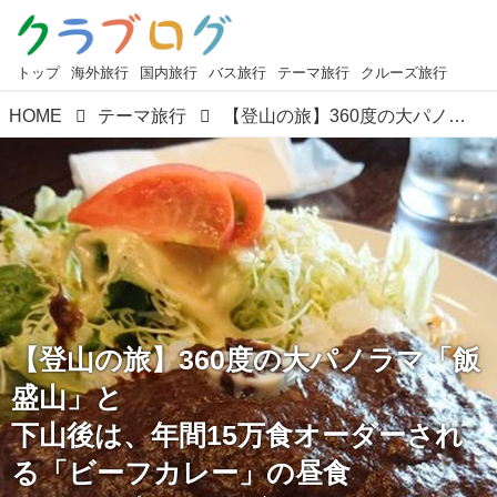
トップ
海外旅行
国内旅行
バス旅行
テーマ旅行
クルーズ旅行
HOME
テーマ旅行
【登山の旅】360度の大パノラマ「飯盛山」と 下山後は、年間15万食オーダーされる「ビーフカレー」の昼食 あるく登山 クラブツーリズム
【登山の旅】360度の大パノラマ「飯
盛山」と
下山後は、年間15万食オーダーされ
る「ビーフカレー」の昼食