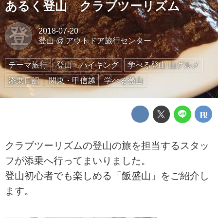
あるく登山 クラブツーリズム
登
2018-07-20
登山
@
アウトドア旅行センター
テーマ旅行
登山・ハイキング
学べる登山 山グルメ
添乗日記
関東・甲信越
学べる登山
クラブツーリズムの登山の旅を担当するスタッ
フが添乗へ行ってまいりました。
登山初心者でも楽しめる「飯盛山」をご紹介し
ます。