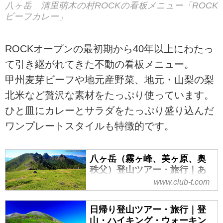
八ヶ岳 清里萌木の村ROCKの看板メニュー「ROCK
ビーフカレー」
ROCKオープンの最初期から40年以上にわたっ
て引き継がれてきた不動の看板メニュー。
甲州麦芽ビーフや地元産野菜、地元・山梨の梨
北米など贅沢な素材をたっぷり使っています。
ひと皿にカレーとサラダをたっぷり盛り込んだ
ワンプレートスタイルも特徴的です。
八ヶ岳（霧ヶ峰、美ヶ原、奥
秩父）登山ツアー・旅行｜あ
るく｜クラブツーリズム
www.club-t.com
八ヶ岳（霧ヶ峰、美ヶ原、奥秩
父）登山ツアー・旅行ならクラブ
日帰り登山ツアー・旅行｜登
ツーリズム！安心の添乗員付き・
山・ハイキング・ウォーキン