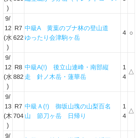
)
9/
12
R7
中級A 黄葉のブナ林の登山道
4
○
(水
622
ゆったり会津駒ヶ岳
)
9/
12
R8
中級A(!) 後立山連峰・南部縦
1
△
(水
882
走 針ノ木岳・蓮華岳
4
)
9/
13
R7
中級Ａ(!) 御坂山塊の山梨百名
1
△
(木
704
山 節刀ヶ岳 日帰り
4
)
9/