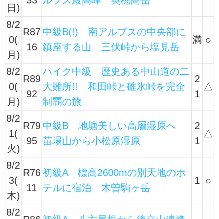
33
ルプス最高峰 奥穂高岳
日)
8/2
R87
中級B(!) 南アルプスの中央部に
0(
満
○
16
鎮座する山 三伏峠から塩見岳
月)
8/2
ハイク中級 歴史ある中山道の二
R89
2
0(
大難所!! 和田峠と碓氷峠を完全
△
92
1
月)
制覇の旅
8/2
R79
中級B 地塘美しい高層湿原へ
2
1(
△
95
苗場山から小松原湿原
1
火)
8/2
R76
初級A 標高2600mの別天地のホ
3(
1
○
11
テルに宿泊 木曽駒ヶ岳
木)
8/2