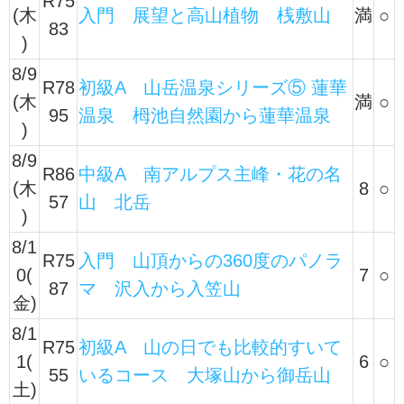
R75
(木
入門 展望と高山植物 桟敷山
満
○
83
)
8/9
R78
初級A 山岳温泉シリーズ⑤ 蓮華
(木
満
○
95
温泉 栂池自然園から蓮華温泉
)
8/9
R86
中級A 南アルプス主峰・花の名
(木
8
○
57
山 北岳
)
8/1
R75
入門 山頂からの360度のパノラ
0(
7
○
87
マ 沢入から入笠山
金)
8/1
R75
初級A 山の日でも比較的すいて
1(
6
○
55
いるコース 大塚山から御岳山
土)