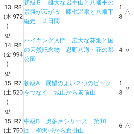
初級Ｂ 雄大な岩手山と八幡平の
13
R8
1
景勝が広がる 藤七温泉と八幡平
△
(木
972
8
縦走 ２日間
)
9/
ハイキング入門 広大な花畑と国
14
R8
の天然記念物 忍野八海・花の都
4
○
(金
994
公園
)
9/
15
R7
初級A 展望のよい２つのピーク
1
○
(土
520
をつなぐ 城山から景信山
3
)
9/
15
R7
中級B 奥多摩シリーズ 第10
6
△
(土
750
回 柳沢峠から倉掛山