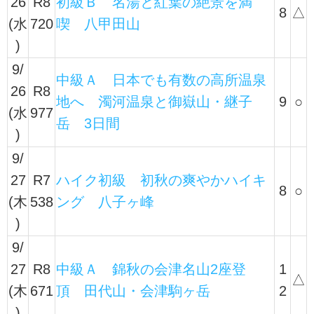
26
R8
初級Ｂ 名湯と紅葉の絶景を満
8
△
(水
720
喫 八甲田山
)
9/
中級Ａ 日本でも有数の高所温泉
26
R8
地へ 濁河温泉と御嶽山・継子
9
○
(水
977
岳 3日間
)
9/
27
R7
ハイク初級 初秋の爽やかハイキ
8
○
(木
538
ング 八子ヶ峰
)
9/
27
R8
中級Ａ 錦秋の会津名山2座登
1
△
(木
671
頂 田代山・会津駒ヶ岳
2
)