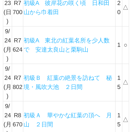
23
R7
初級A 彼岸花の咲く頃 日和田
2
△
(日
700
山から巾着田
0
)
9/
24
R7
初級A 東北の紅葉名所を少人数
1
○
(月
624
で 安達太良山と栗駒山
)
9/
24
R7
初級Ｂ 紅葉の絶景を訪ねて 秘
1
△
(月
802
境・風吹大池 ２日間
5
)
9/
24
R8
初級Ａ 華やかな紅葉の頂へ 月
1
△
(月
670
山 ２日間
5