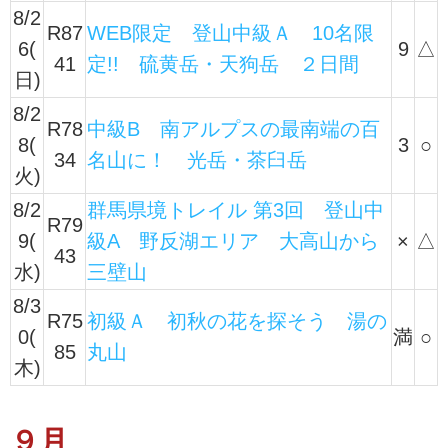
8/2
R87
WEB限定 登山中級Ａ 10名限
6(
9
△
41
定!! 硫黄岳・天狗岳 ２日間
日)
8/2
R78
中級B 南アルプスの最南端の百
8(
3
○
34
名山に！ 光岳・茶臼岳
火)
8/2
群馬県境トレイル 第3回 登山中
R79
9(
級A 野反湖エリア 大高山から
×
△
43
水)
三壁山
8/3
R75
初級Ａ 初秋の花を探そう 湯の
0(
満
○
85
丸山
木)
９月