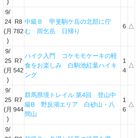
)
9/
24
R8
中級Ｂ 甲斐駒ケ岳の北部に佇
6
△
(月
782
む 雨乞岳 日帰り
)
9/
ハイク入門 コケモモケーキの軽
25
R7
1
食をお楽しみ 白駒池紅葉ハイキ
△
(月
542
4
ング
)
9/
群馬県境トレイル 第4回 登山中
25
R7
1
級B 野反湖エリア 白砂山・八
△
(月
944
6
間山
)
9/