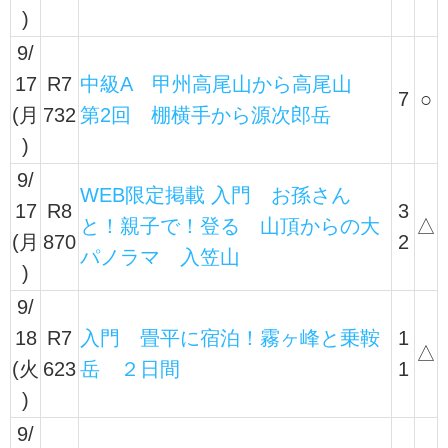
)
9/
17
R7
中級A 甲州高尾山から高尾山
7
○
(月
732
第2回 棚横手から源次郎岳
)
9/
WEB限定掲載 入門 お孫さん
17
R8
3
と！親子で！登る 山頂からの大
△
(月
870
2
パノラマ 入笠山
)
9/
18
R7
入門 畳平に宿泊！霧ヶ峰と乗鞍
1
△
(火
623
岳 ２日間
1
)
9/