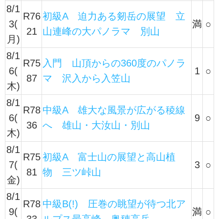
8/1
R76
初級A 迫力ある剱岳の展望 立
3(
満
○
21
山連峰の大パノラマ 別山
月)
8/1
R75
入門 山頂からの360度のパノラ
6(
1
○
87
マ 沢入から入笠山
木)
8/1
R78
中級A 雄大な風景が広がる稜線
6(
9
○
36
へ 雄山・大汝山・別山
木)
8/1
R75
初級A 富士山の展望と高山植
7(
3
○
81
物 三ツ峠山
金)
8/1
R78
中級B(!) 圧巻の眺望が待つ北ア
9(
満
○