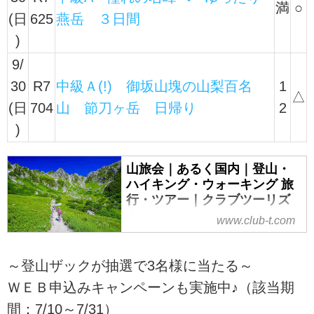
満
○
(日
625
燕岳 ３日間
)
9/
30
R7
中級Ａ(!) 御坂山塊の山梨百名
1
△
(日
704
山 節刀ヶ岳 日帰り
2
)
山旅会｜あるく国内｜登山・
ハイキング・ウォーキング 旅
行・ツアー｜クラブツーリズ
ム
www.club-t.com
山旅会（ツアー）特集なら、クラ
ブツーリズムにおまかせ！安心で
～登山ザックが抽選で3名様に当たる～
快適な専属講師と専属添乗員が同
ＷＥＢ申込みキャンペーンも実施中♪（該当期
行。入門から上級までレベル、目
的に応じてクラス分けされた多彩
間：7/10～7/31）