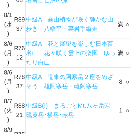
68
名富士と沼の原
)
8/1
R89
中級A 高山植物が咲く静かな山
(水
満
○
37
歩き 八幡平・裏岩手縦走
)
8/6
中級A 花と展望を楽しむ日本百
R76
(月
名山 花々咲く雲上の楽園 ゆっ
満
○
12
)
たり白山
8/6
R78
中級A 道東の阿寒岳２座をめざ
(月
8
○
37
そう 雄阿寒岳・雌阿寒岳
)
8/7
R88
中級B(!) まるごとMt.八ヶ岳④
(火
1
○
21
硫黄岳･横岳･赤岳
)
8/9