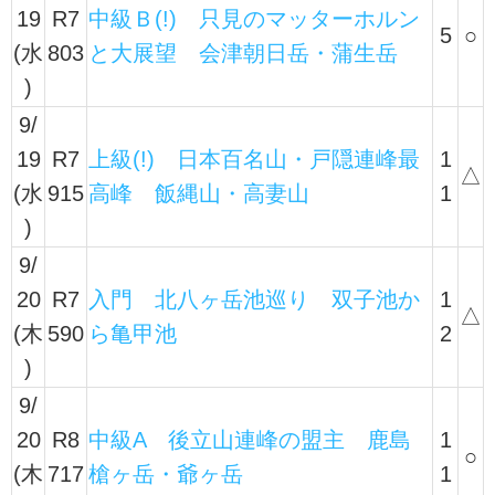
19
R7
中級Ｂ(!) 只見のマッターホルン
5
○
(水
803
と大展望 会津朝日岳・蒲生岳
)
9/
19
R7
上級(!) 日本百名山・戸隠連峰最
1
△
(水
915
高峰 飯縄山・高妻山
1
)
9/
20
R7
入門 北八ヶ岳池巡り 双子池か
1
△
(木
590
ら亀甲池
2
)
9/
20
R8
中級A 後立山連峰の盟主 鹿島
1
○
(木
717
槍ヶ岳・爺ヶ岳
1