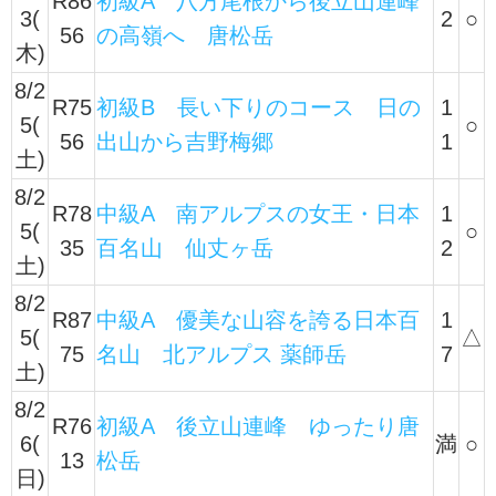
R86
初級A 八方尾根から後立山連峰
3(
2
○
56
の高嶺へ 唐松岳
木)
8/2
R75
初級B 長い下りのコース 日の
1
5(
○
56
出山から吉野梅郷
1
土)
8/2
R78
中級A 南アルプスの女王・日本
1
5(
○
35
百名山 仙丈ヶ岳
2
土)
8/2
R87
中級A 優美な山容を誇る日本百
1
5(
△
75
名山 北アルプス 薬師岳
7
土)
8/2
R76
初級A 後立山連峰 ゆったり唐
6(
満
○
13
松岳
日)