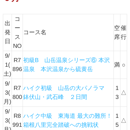
コ
出
ー
空
催
発
コース名
ス
席
行
日
NO
9/
R7
初級B 山岳温泉シリーズ⑥ 本沢
1(
満
○
896
温泉 本沢温泉から硫黄岳
土)
9/
R7
ハイク初級 山岳の大パノラマ
1
3(
△
800
鉢伏山・武石峰 ２日間
3
月)
9/
R8
ハイク中級 東海道 最大の難所！
1
3(
△
991
箱根八里完全踏破への挑戦状
5
月)