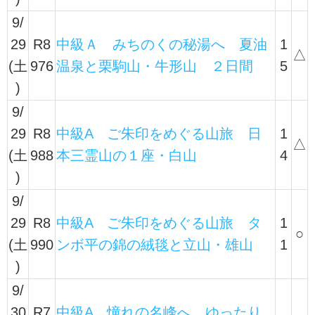
9/
29
R8
中級Ａ みちのくの秘湯へ 夏油
1
△
(土
976
温泉と栗駒山・牛形山 ２日間
5
)
9/
29
R8
中級A ご朱印をめぐる山旅 日
1
△
(土
988
本三霊山の１座・白山
4
)
9/
29
R8
中級A ご朱印をめぐる山旅 タ
1
○
(土
990
ンボ平の錦の絨毯と立山・雄山
1
)
9/
30
R7
中級A 憧れの名峰へ ゆったり