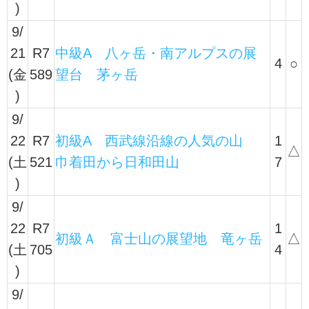
)
9/
21
R7
中級A 八ヶ岳・南アルプスの展
4
○
(金
589
望台 茅ヶ岳
)
9/
22
R7
初級A 西武線沿線の人気の山
1
△
(土
521
巾着田から日和田山
7
)
9/
22
R7
1
初級Ａ 富士山の展望地 竜ヶ岳
△
(土
705
4
)
9/