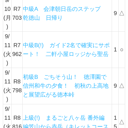
10
R7
中級A 会津朝日岳のステップ
9
△
(月
703
乾徳山 日帰り
)
9/
11
R7
中級B(!) ガイド2名で確実にサポ
1
○
(火
962
ート！ 二軒小屋ロッジから聖岳
)
9/
初級B ごちそう山！ 徳澤園で
11
R8
信州和牛の夕食！ 初秋の上高地
9
△
(火
798
と展望広がる徳本峠
)
9/
11
R8
上級(!) まるごと八ヶ岳 番外編
1
△
(火
816
編笠山から赤岳（キレットコース
5