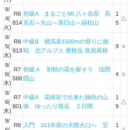
9/
R8
初級A まるごとMt.八ヶ岳⑤ 高
1
4(
△
814
見石～丸山～茶臼山～縞枯山
5
火)
9/
R8
中級B 標高差1500mの登りに挑
5(
9
○
913
戦 北アルプス 乗鞍岳 鳥居尾根
水)
9/
R7
初級Ａ 初秋の花を探そう 浅間
6(
4
○
588
隠山
木)
9/
R7
中級A 花崗岩で出来た独特の山
1
6(
△
801
体 ゆったり燕岳 ２日間
9
木)
9/
R8
入門 311年前の大噴火口へ 宝
1
6(
△