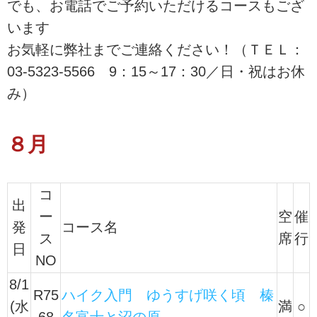
でも、お電話でご予約いただけるコースもござ
います
お気軽に弊社までご連絡ください！（ＴＥＬ：
03-5323-5566 9：15～17：30／日・祝はお休
み）
８月
コ
出
ー
空
催
発
コース名
ス
席
行
日
NO
8/1
R75
ハイク入門 ゆうすげ咲く頃 榛
(水
満
○