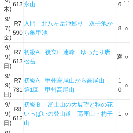
613
永山
6
木)
9/
R7
入門 北八ヶ岳池巡り 双子池か
7(
8
○
590
ら亀甲池
金)
9/
R7
初級A 後立山連峰 ゆったり唐
9(
満
○
613
松岳
日)
9/
R7
初級A 甲州高尾山から高尾山
1
9(
○
731
第1回 甲州高尾山
0
日)
9/
初級Ｂ 富士山の大展望と秋の花
R8
9(
いっぱいの登山道 高座山・杓子
1
○
612
日)
山
9/