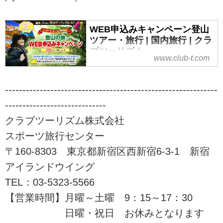
な登山ツアーをご案内！山を通じ
て生きがいづくり、仲間づくりを
始めませんか！？ツアーの検索・
WEB申込みキャンペーン登山
ご予約も簡単。
ツアー・旅行 | 国内旅行 | クラ
ブツーリズム
www.club-t.com
WEB申込みキャンペーン登山ツア
ー・旅行なら、クラブツーリズ
-------------------------------------------------------------
ム！2018年7月10日～7月31日
23：59までにインターネットから
-----------------------------
対象の登山コースにお申込み、エ
クラブツーリズム株式会社
ントリーされた方に抽選で
スポーツ旅行センター
「Karrimor（カリマー）」のザッ
クが当たるキャンペーンを実施
〒160-8303 東京都新宿区西新宿6-3-1 新宿
中！ツアーの検索・ご予約も簡単
アイランドウイング
です。
TEL：03-5323-5566
【営業時間】月曜～土曜 9：15～17：30
日曜・祝日 お休みとなります