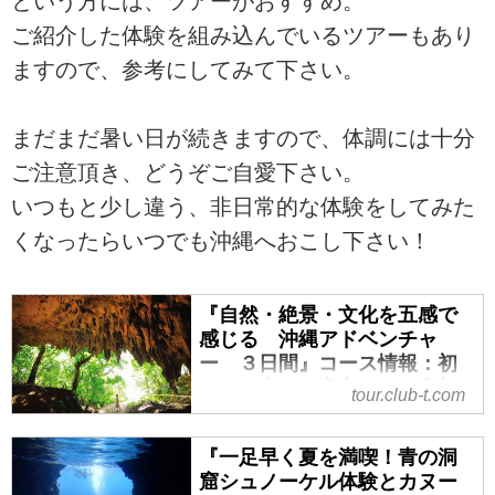
という方には、ツアーがおすすめ。
ご紹介した体験を組み込んでいるツアーもあり
ますので、参考にしてみて下さい。
まだまだ暑い日が続きますので、体調には十分
ご注意頂き、どうぞご自愛下さい。
いつもと少し違う、非日常的な体験をしてみた
くなったらいつでも沖縄へおこし下さい！
『自然・絶景・文化を五感で
感じる 沖縄アドベンチャ
ー ３日間』コース情報：初
めての方でも安心してご参加
tour.club-t.com
いただけます １名１室同旅
行代金[部屋数限定] ｜クラブ
『一足早く夏を満喫！青の洞
ツーリズム
窟シュノーケル体験とカヌー