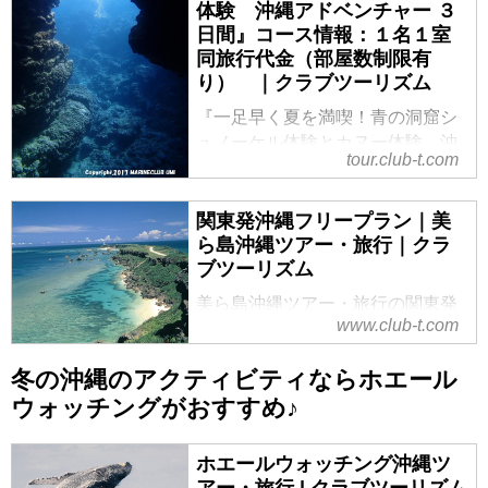
『自然・絶景・文化を五感で感じ
体験 沖縄アドベンチャー ３
る 沖縄アドベンチャー ３日
日間』コース情報：１名１室
間』コース情報：初めての方でも
同旅行代金（部屋数制限有
安心してご参加いただけます １
り） ｜クラブツーリズム
名１室同旅行代金[部屋数限定] の
『一足早く夏を満喫！青の洞窟シ
紹介をしています。ツアー・旅行
ュノーケル体験とカヌー体験 沖
のお申込ならクラブツーリズム。
tour.club-t.com
縄アドベンチャー ３日間』コース
情報：１名１室同旅行代金（部屋
数制限有り） の紹介をしていま
関東発沖縄フリープラン｜美
す。ツアー・旅行のお申込ならク
ら島沖縄ツアー・旅行｜クラ
ラブツーリズム。
ブツーリズム
美ら島沖縄ツアー・旅行の関東発
www.club-t.com
沖縄フリープランなら、クラブツ
ーリズムにおまかせ！添乗員付き
冬の沖縄のアクティビティならホエール
ならしっかりサポート！首里城、
ウォッチングがおすすめ♪
美ら海水族館、大石林山といった
観光名所のご紹介や、おすすめツ
アーのご案内、沖縄基本情報など
ホエールウォッチング沖縄ツ
を掲載。ツアーの検索・ご予約も