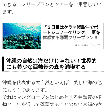
できる、フリープランとツアーをご用意してい
ます。
『２日目はケラマ諸島沖でボ
ートシュノーケリング♪ 夏を
体感する那覇フリープラン３
日間』 コース情報 ２日目
tour.club-t.com
はシュノーケリングツアーを
利用 夏休み出発も！｜クラ
ブツーリズム
沖縄の自然は海だけじゃない！世界的
にも希少な亜熱帯の森を満喫する
『２日目はケラマ諸島沖でボート
シュノーケリング♪ 夏を体感する
那覇フリープラン３日間』 コー
沖縄を代表する大自然といえば、美しい海の他
ス情報 ２日目はシュノーケリン
グツアーを利用 夏休み出発も！
にもう１つあります。
の紹介をしています。ツアー・旅
それはマングローブをはじめとする亜熱帯の植
行のお申込ならクラブツーリズ
物と一年を通して落葉することのない常緑の樹
ム。