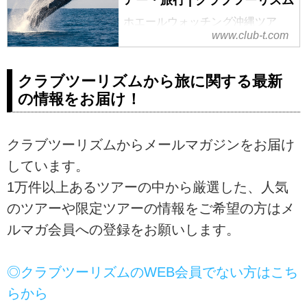
アー・旅行 | クラブツーリズム
簡単。
ホエールウォッチング沖縄ツア
www.club-t.com
ー・旅行なら、クラブツーリズ
ム！添乗員（現地係員）付きのツ
アーならしっかりサポート！慶良
クラブツーリズムから旅に関する最新
間諸島沖にやってくるザトウクジ
の情報をお届け！
ラに会いに行こう！大迫力のホエ
ールウォッチングをお楽しみくだ
さい！ツアー検索・ご予約も簡単
クラブツーリズムからメールマガジンをお届け
です。
しています。
1万件以上あるツアーの中から厳選した、人気
のツアーや限定ツアーの情報をご希望の方はメ
ルマガ会員への登録をお願いします。
◎クラブツーリズムのWEB会員でない方はこち
らから