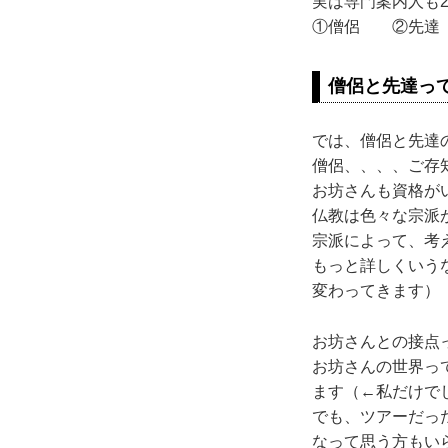
実は専門案内人も
①僧侶 ②先達
僧侶と先達っ
では、僧侶と先達
僧侶、、、、ご存
お坊さんも資格が
仏教は色々な宗派
宗派によって、考
もっと詳しくいう
変わってきます）
お坊さんとの接点
お坊さんの世界っ
ます（←私だけで
でも、ツアーだっ
なって思う方もい