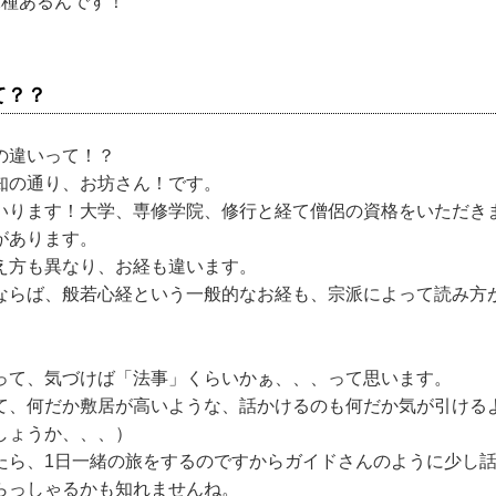
2種あるんです！
て？？
の違いって！？
知の通り、お坊さん！です。
いります！大学、専修学院、修行と経て僧侶の資格をいただき
があります。
え方も異なり、お経も違います。
ならば、般若心経という一般的なお経も、宗派によって読み方
って、気づけば「法事」くらいかぁ、、、って思います。
て、何だか敷居が高いような、話かけるのも何だか気が引ける
しょうか、、、）
たら、1日一緒の旅をするのですからガイドさんのように少し
らっしゃるかも知れませんね。