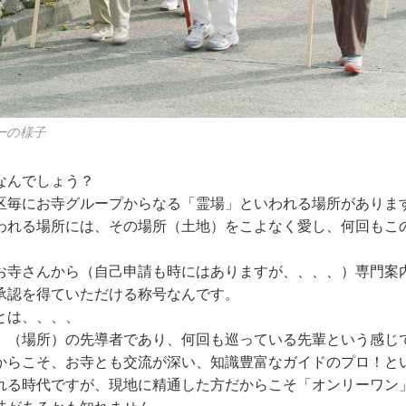
ーの様子
なんでしょう？
区毎にお寺グループからなる「霊場」といわれる場所がありま
われる場所には、その場所（土地）をこよなく愛し、何回もこ
。
お寺さんから（自己申請も時にはありますが、、、、）専門案
承認を得ていただける称号なんです。
とは、、、、
」（場所）の先導者であり、何回も巡っている先輩という感じ
からこそ、お寺とも交流が深い、知識豊富なガイドのプロ！と
れる時代ですが、現地に精通した方だからこそ「オンリーワン