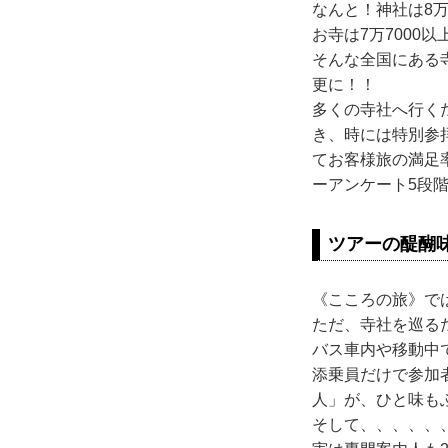
なんと！神社は8万
お寺は7万7000
そんな全国にある
更に！！
多くの寺社へ行く
き、時には特別参
てお客様旅の満足率
ーアンケート5段
ツアーの醍醐
《こころの旅》で
ただ、寺社を巡る
バス車内や移動中
添乗員だけで参加
人」が、ひと味も
そして、、、、、