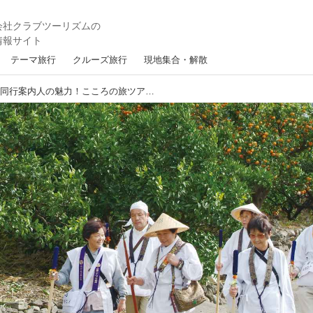
テーマ旅行
クルーズ旅行
現地集合・解散
【こころの旅】旅を彩る同行案内人の魅力！こころの旅ツアーでご一緒する方々のご紹介