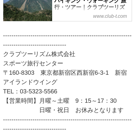
ハイキング・ウォーキング 旅
行・ツアー｜クラブツーリズ
ム
www.club-t.com
山旅会（ツアー）特集なら、クラ
ブツーリズムにおまかせ！安心で
-------------------------------------------------------------
快適な専属講師と専属添乗員が同
------------------------------
行。入門から上級までレベル、目
的に応じてクラス分けされた多彩
クラブツーリズム株式会社
な登山ツアーをご案内！山を通じ
スポーツ旅行センター
て生きがいづくり、仲間づくりを
始めませんか！？ツアーの検索・
〒160-8303 東京都新宿区西新宿6-3-1 新宿
ご予約も簡単。
アイランドウイング
TEL：03-5323-5566
【営業時間】月曜～土曜 9：15～17：30
日曜・祝日 お休みとなります
-------------------------------------------------------------
------------------------------