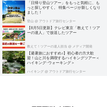
「日帰り登山ツアー」をもっと気軽に、も
っと探しやすく。 特集ページが新しくなり
ました！
登山
@ アウトドア旅行センター
【8月5日更新】テレビ東京「教えて！ツア
ーの達人」で放送したツアー
教えて！ツアーの達人担当
@ メディア開発
【避暑旅におすすめ♪】初心者の方大歓
迎！山と川を満喫するハイキングツアー＜
ハイキング･ウォーキング＞
ハイキング
@ アウトドア旅行センター