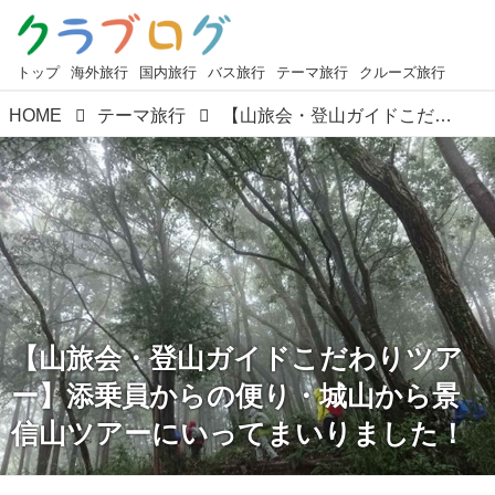
トップ
海外旅行
国内旅行
バス旅行
テーマ旅行
クルーズ旅行
HOME
テーマ旅行
【山旅会・登山ガイドこだわりツアー】添乗員からの便り・城山から景信山ツアーにいってまいりました！
【山旅会・登山ガイドこだわりツア
ー】添乗員からの便り・城山から景
信山ツアーにいってまいりました！