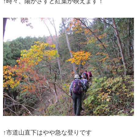
↑時々、陽がさすと紅葉が映えます！
↑市道山直下はやや急な登りです