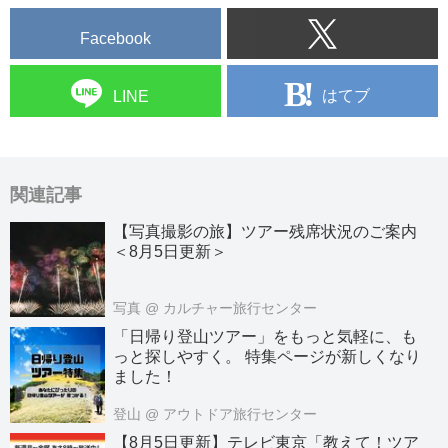
Facebook
はてブ
LINE
関連記事
【写真撮影の旅】ツアー残席状況のご案内
＜8月5日更新＞
写真
@ カルチャー旅行センター
「日帰り登山ツアー」をもっと気軽に、も
っと探しやすく。 特集ページが新しくなり
ました！
登山
@ アウトドア旅行センター
【8月5日更新】テレビ東京「教えて！ツア