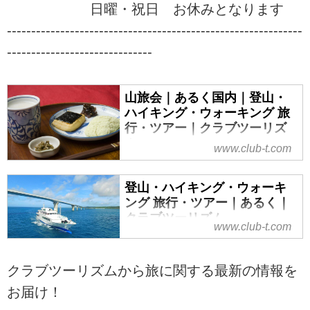
日曜・祝日 お休みとなります
-------------------------------------------------------------
------------------------------
山旅会｜あるく国内｜登山・
ハイキング・ウォーキング 旅
行・ツアー｜クラブツーリズ
ム
www.club-t.com
山旅会（ツアー）特集なら、クラ
ブツーリズムにおまかせ！安心で
登山・ハイキング・ウォーキ
快適な専属講師と専属添乗員が同
ング 旅行・ツアー｜あるく｜
行。入門から上級までレベル、目
クラブツーリズム
www.club-t.com
的に応じてクラス分けされた多彩
ウォーキング・ハイキング・登山
な登山ツアーをご案内！山を通じ
旅行・ツアーならクラブツーリズ
て生きがいづくり、仲間づくりを
クラブツーリズムから旅に関する最新の情報を
ム。気軽に楽しめるウォーキング
始めませんか！？ツアーの検索・
からあこがれの名山登山まで、初
お届け！
ご予約も簡単。
心者でも安心してご参加いただけ