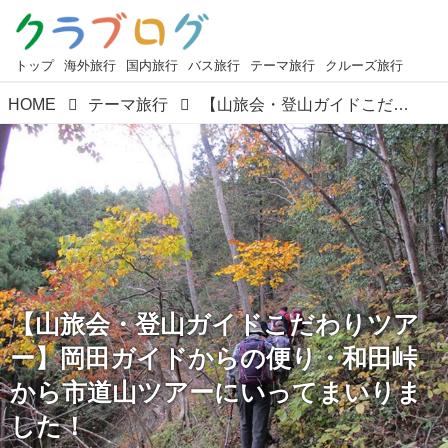
トップ
海外旅行
国内旅行
バス旅行
テーマ旅行
クルーズ旅行
HOME
テーマ旅行
【山旅会・登山ガイドこだわりツアー】岡田ガイドからの便り・和田峠から市道山ツアーにいってまいりました！
【山旅会・登山ガイドこだわりツア
ー】岡田ガイドからの便り・和田峠
から市道山ツアーにいってまいりま
した！