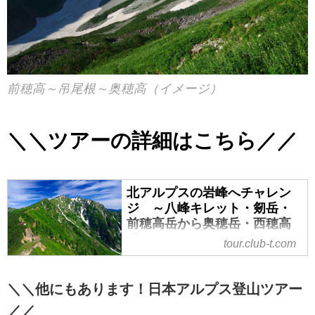
前穂高～吊尾根～奥穂高（イメージ）
＼＼ツアーの詳細はこちら／／
北アルプスの岩峰へチャレン
ジ ～八峰キレット・剱岳・
前穂高岳から奥穂岳・西穂高
岳～
tour.club-t.com
＼＼他にもあります！日本アルプス登山ツアー
／／