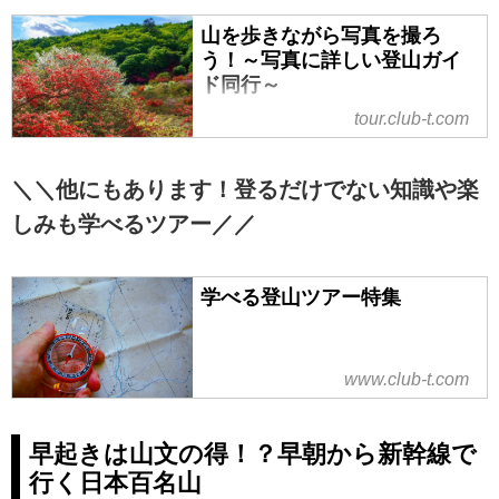
山を歩きながら写真を撮ろ
う！～写真に詳しい登山ガイ
ド同行～
tour.club-t.com
＼＼他にもあります！登るだけでない知識や楽
しみも学べるツアー／／
学べる登山ツアー特集
www.club-t.com
早起きは山文の得！？早朝から新幹線で
行く日本百名山