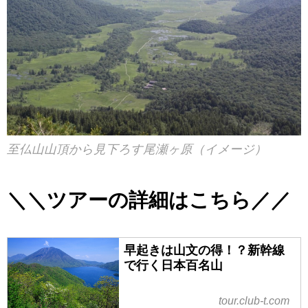
至仏山山頂から見下ろす尾瀬ヶ原（イメージ）
＼＼ツアーの詳細はこちら／／
早起きは山文の得！？新幹線
で行く日本百名山
tour.club-t.com