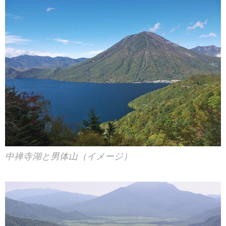
中禅寺湖と男体山（イメージ）