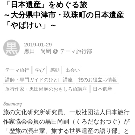
「日本遺産」をめぐる旅
～大分県中津市・玖珠町の日本遺産
「やばけい」～
黒
2019-01-29
黒田 尚嗣
@
テーマ旅行部
テーマ旅行
学び
感動
出会い
講師・専門ガイドのひと口講座
旅のお役立ち情報
旅行作家・黒田尚嗣のおもしろ旅講座
日本遺産
旅の文化研究所研究員、一般社団法人日本旅行
作家協会会員の黒田尚嗣（くろだなおつぐ）が
「歴旅の演出家、旅する世界遺産の語り部」と