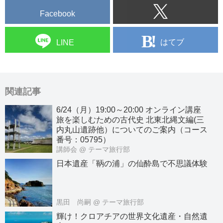
Facebook
はてブ
LINE
関連記事
6/24（月）19:00～20:00 オンライン講座
旅を楽しむための古代史 北東北縄文編(三
内丸山遺跡他）についてのご案内（コース
番号：05795）
講師会
@ テーマ旅行部
日本遺産「鞆の浦」の仙酔島で不思議体験
黒田 尚嗣
@ テーマ旅行部
輝け！クロアチアの世界文化遺産・自然遺