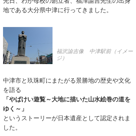
先日、わが母校の創立者、福澤諭吉先生の出身
ろだなおつぐ）が「歴旅の演出
地である大分県中津に行ってきました。
家、旅する世界遺産の語り部」と
して、日本遺産を訪ねる旅の楽し
み方について熱く語ります。
福沢諭吉像 中津駅前（イメー
ジ）
中津市と玖珠町にまたがる景勝地の歴史や文化
を語る
「やばけい遊覧～大地に描いた山水絵巻の道を
ゆく～」
というストーリーが日本遺産として認定されま
した。