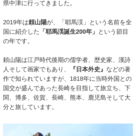
県中津に行ってきました。
2019年は
頼山陽
が、「耶馬渓」という名前を全
国に紹介した
「耶馬渓誕生200年」
という節目
の年です。
頼山陽は江戸時代後期の儒学者、歴史家、漢詩
人そして画家でもあり、
『日本外史』
などの著
作で知られていますが、1818年に当時外国との
国交が盛んであった長崎を目指して旅立ち、下
関、博多、佐賀、長崎、熊本、鹿児島そして大
分と旅しています。