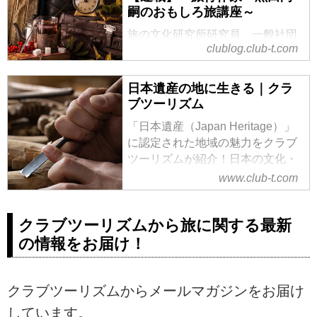
嗣のおもしろ旅講座～
旅の文化研究所研究員、一般社団
clublog.club-t.com
法人日本旅行作家協会会員の黒田
尚嗣（くろだなおつぐ）が「歴旅
の演出家、旅する世界遺産の語り
日本遺産の地に生きる｜クラ
部」として旅の魅力を語る連載記
ブツーリズム
事
「日本遺産（Japan Heritage）」
に認定された地域の魅力をクラブ
ツーリズムが紹介！日本の文化・
伝統を感じさせるその町の唯一無
www.club-t.com
二のストーリーを『日本遺産の地
に生きる』特集で毎月ご紹介しま
クラブツーリズムから旅に関する最新
す。認定地域の詳細や、近隣観光
地などをご紹介しています。
の情報をお届け！
クラブツーリズムからメールマガジンをお届け
しています。