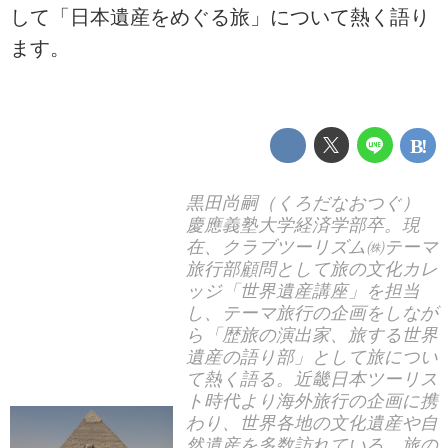
して「日本遺産をめぐる旅」について熱く語り
ます。
黒田尚嗣（くろだなおつぐ）
慶應義塾大学経済学部卒。現
在、クラブツーリズム㈱テーマ
旅行部顧問として旅の文化カレ
ッジ「世界遺産講座」を担当
し、テーマ旅行の企画をしなが
ら「歴旅の演出家、旅する世界
遺産の語り部」として旅につい
て熱く語る。近畿日本ツーリス
ト時代より海外旅行の企画に携
わり、世界各地の文化遺産や自
然遺産を多数訪れている。旅の