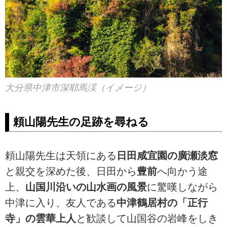
大分県中津市深耶馬渓（イメージ）
頼山陽先生の足跡を尋ねる
頼山陽先生は天領にある
日田咸宜園の廣瀬淡窓
と親交を深めた後、日田から
豊前
へ向かう途
上、
山国川沿いの山水画の風景
に驚嘆しながら
中津に入り、友人である
中津鶴居村の「正行
寺」の雲華上人
と歓談して山国谷の岩峰をしき