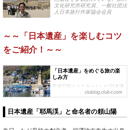
文化研究所研究員、一般社団法
人日本旅行作家協会会員
～～「日本遺産」を楽しむコツ
をご紹介！～～
「日本遺産」をめぐる旅の楽
しみ方
平成27年よりスタートした”日本遺
clublog.club-t.com
産”。日本各地の有形無形の歴史的
魅力を”ストーリー”に昇華し、時空
を超えた壮大な世界観を物語とし
日本遺産「耶馬渓」と命名者の頼山陽
て讃える認定制度です。旅の文化
研究所研究員、一般社団法人日本
旅行作家協会会員の黒田尚嗣（く