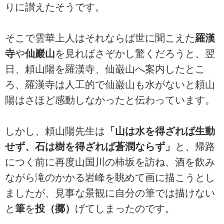
りに讃えたそうです。
そこで雲華上人はそれならば世に聞こえた
羅漢
寺
や
仙巖山
を見ればさぞかし驚くだろうと、翌
日、頼山陽を羅漢寺、仙巌山へ案内したとこ
ろ、羅漢寺は人工的で仙巌山も水がないと頼山
陽はさほど感動しなかったと伝わっています。
しかし、頼山陽先生は
「山は水を得ざれば生動
せず、石は樹を得ざれば蒼潤ならず」
と、帰路
につく前に再度山国川の柿坂を訪ね、酒を飲み
ながら滝のかかる岩峰を眺めて画に描こうとし
ましたが、見事な景観に自分の筆では描けない
と
筆
を
投（擲）
げてしまったのです。