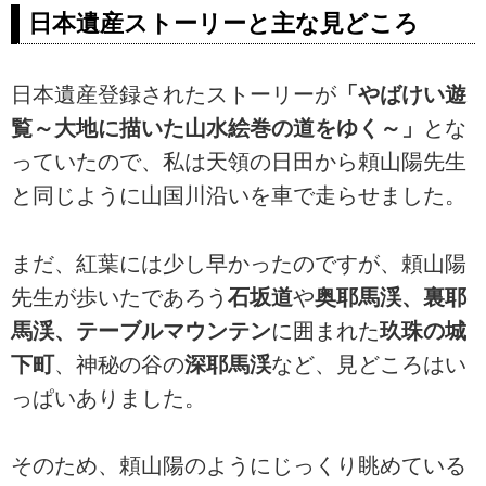
日本遺産ストーリーと主な見どころ
日本遺産登録されたストーリーが
「やばけい遊
覧～大地に描いた山水絵巻の道をゆく～」
とな
っていたので、私は天領の日田から頼山陽先生
と同じように山国川沿いを車で走らせました。
まだ、紅葉には少し早かったのですが、頼山陽
先生が歩いたであろう
石坂道
や
奥耶馬渓、裏耶
馬渓、テーブルマウンテン
に囲まれた
玖珠の城
下町
、神秘の谷の
深耶馬渓
など、見どころはい
っぱいありました。
そのため、頼山陽のようにじっくり眺めている