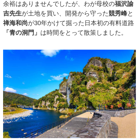
余裕はありませんでしたが、わが母校の
福沢諭
吉先生
が土地を買い、開発から守った
競秀峰
と
禅海和尚
が30年かけて掘った日本初の有料道路
「青の洞門」
は時間をとって散策しました。