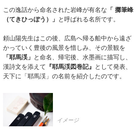
この逸話から命名された岩峰が有名な
「 擲筆峰
（てきひっぽう）」
と呼ばれる名所です。
頼山陽先生はこの後、広島へ帰る船中から遠ざ
かっていく豊後の風景を惜しみ、その景観を
「耶馬渓」
と命名、帰宅後、水墨画に描写し、
漢詩文を添えて
『耶馬渓図巻記』
として発表、
天下に「耶馬渓」の名前を紹介したのです。
イメージ