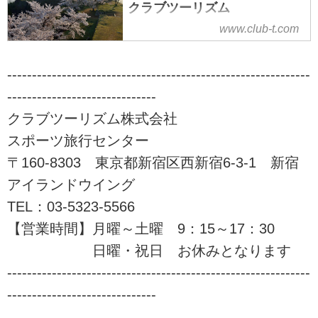
行。入門から上級までレベル、目
クラブツーリズム
的に応じてクラス分けされた多彩
www.club-t.com
ウォーキング・ハイキング・登山
な登山ツアーをご案内！山を通じ
旅行・ツアーならクラブツーリズ
て生きがいづくり、仲間づくりを
ム。気軽に楽しめるウォーキング
始めませんか！？ツアーの検索・
-------------------------------------------------------------
からあこがれの名山登山まで、初
ご予約も簡単。
------------------------------
心者でも安心してご参加いただけ
るレベルに応じた「あるき旅」を
クラブツーリズム株式会社
ご用意しております！自然の中を
スポーツ旅行センター
季節を感じる「あるく」の旅に是
〒160-8303 東京都新宿区西新宿6-3-1 新宿
非ご参加下さい。
アイランドウイング
TEL：03-5323-5566
【営業時間】月曜～土曜 9：15～17：30
日曜・祝日 お休みとなります
-------------------------------------------------------------
------------------------------