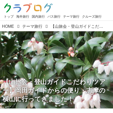
トップ
海外旅行
国内旅行
バス旅行
テーマ旅行
クルーズ旅行
HOME
テーマ旅行
【山旅会・登山ガイドこだわりツアー】岡田ガイドからの便り・志摩の横山に行ってきました！
【山旅会・登山ガイドこだわりツア
ー】岡田ガイドからの便り・志摩の
横山に行ってきました！