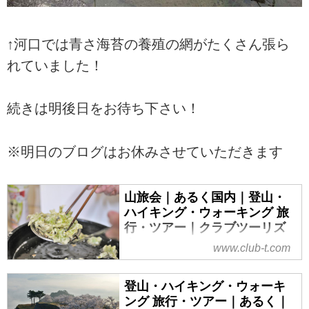
↑河口では青さ海苔の養殖の網がたくさん張ら
れていました！
続きは明後日をお待ち下さい！
※明日のブログはお休みさせていただきます
山旅会｜あるく国内｜登山・
ハイキング・ウォーキング 旅
行・ツアー｜クラブツーリズ
ム
www.club-t.com
山旅会（ツアー）特集なら、クラ
ブツーリズムにおまかせ！安心で
登山・ハイキング・ウォーキ
快適な専属講師と専属添乗員が同
ング 旅行・ツアー｜あるく｜