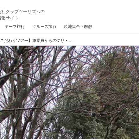
テーマ旅行
クルーズ旅行
現地集合・解散
【山旅会・登山ガイドこだわりツアー】添乗員からの便り・雪入山に行ってきました！