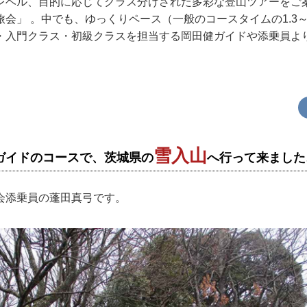
レベル、目的に応じてクラス分けされた多彩な登山ツアーをご
会」 。中でも、ゆっくりペース（一般のコースタイムの1.3～
・入門クラス・初級クラスを担当する岡田健ガイドや添乗員よ
雪入山
田ガイドのコースで、茨城県の
へ行って来ました
会添乗員の蓬田真弓です。