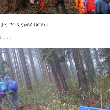
まやで仲良く雨宿り(о´∀`о)
ります。