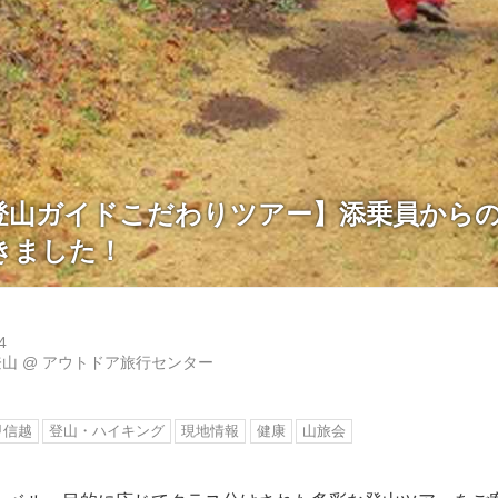
登山ガイドこだわりツアー】添乗員から
きました！
4
登山
@
アウトドア旅行センター
甲信越
登山・ハイキング
現地情報
健康
山旅会