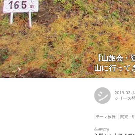
【山旅会・
山に行って
シ
2019-03-1
シリーズ
テーマ旅行
関東・