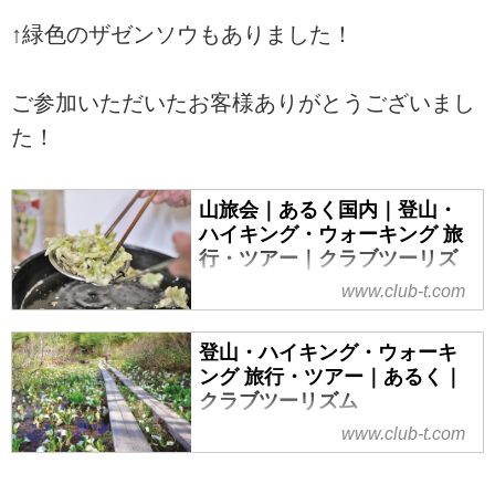
↑緑色のザゼンソウもありました！
ご参加いただいたお客様ありがとうございまし
た！
山旅会｜あるく国内｜登山・
ハイキング・ウォーキング 旅
行・ツアー｜クラブツーリズ
ム
www.club-t.com
山旅会（ツアー）特集なら、クラ
ブツーリズムにおまかせ！安心で
登山・ハイキング・ウォーキ
快適な専属講師と専属添乗員が同
ング 旅行・ツアー｜あるく｜
行。入門から上級までレベル、目
クラブツーリズム
的に応じてクラス分けされた多彩
www.club-t.com
ウォーキング・ハイキング・登山
な登山ツアーをご案内！山を通じ
旅行・ツアーならクラブツーリズ
て生きがいづくり、仲間づくりを
ム。気軽に楽しめるウォーキング