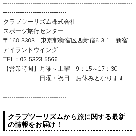
始めませんか！？ツアーの検索・
-------------------------------------------------------------
からあこがれの名山登山まで、初
ご予約も簡単。
------------------------------
心者でも安心してご参加いただけ
るレベルに応じた「あるき旅」を
クラブツーリズム株式会社
ご用意しております！自然の中を
スポーツ旅行センター
季節を感じる「あるく」の旅に是
〒160-8303 東京都新宿区西新宿6-3-1 新宿
非ご参加下さい。
アイランドウイング
TEL：03-5323-5566
【営業時間】月曜～土曜 9：15～17：30
日曜・祝日 お休みとなります
-------------------------------------------------------------
------------------------------
クラブツーリズムから旅に関する最新
の情報をお届け！