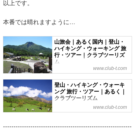
以上です。
本番では晴れますように…
山旅会｜あるく国内｜登山・
ハイキング・ウォーキング 旅
行・ツアー｜クラブツーリズ
ム
www.club-t.com
山旅会（ツアー）特集なら、クラ
ブツーリズムにおまかせ！安心で
登山・ハイキング・ウォーキ
快適な専属講師と専属添乗員が同
ング 旅行・ツアー｜あるく｜
行。入門から上級までレベル、目
クラブツーリズム
的に応じてクラス分けされた多彩
な登山ツアーをご案内！山を通じ
www.club-t.com
ウォーキング・ハイキング・登山
て生きがいづくり、仲間づくりを
旅行・ツアーならクラブツーリズ
始めませんか！？ツアーの検索・
ム。気軽に楽しめるウォーキング
-------------------------------------------------------------
ご予約も簡単。
からあこがれの名山登山まで、初