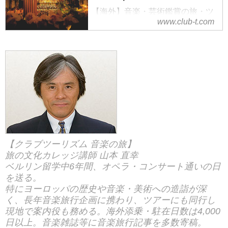
ルとルツェルン祝祭管の競演 ザ
【海外】音楽・芸術鑑賞の旅・ツ
ルツブルク音楽祭とルツェルン音
www.club-t.com
アーなら、クラブツーリズム！ク
楽祭８日間の紹介をしています。
ラシックやオペラなど多彩な世界
ツアー・旅行のお申込ならクラブ
の音楽を愉しみましょう。講師同
ツーリズム。
行ツアーも多数ご用意！
【クラブツーリズム 音楽の旅】
旅の文化カレッジ講師 山本 直幸
ベルリン留学中6年間、オペラ・コンサート通いの日
を送る。
特にヨーロッパの歴史や音楽・美術への造詣が深
く、長年音楽旅行企画に携わり、ツアーにも同行し
現地で案内役も務める。海外添乗・駐在日数は4,000
日以上。音楽雑誌等に音楽旅行記事を多数寄稿。