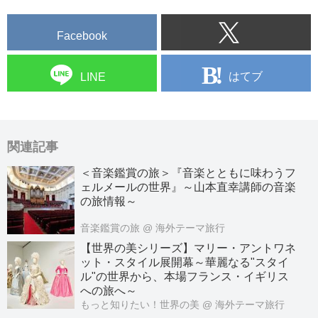
Facebook
はてブ
LINE
関連記事
＜音楽鑑賞の旅＞『音楽とともに味わうフ
ェルメールの世界』～山本直幸講師の音楽
の旅情報～
音楽鑑賞の旅
@ 海外テーマ旅行
【世界の美シリーズ】マリー・アントワネ
ット・スタイル展開幕～華麗なる"スタイ
ル"の世界から、本場フランス・イギリス
への旅へ～
もっと知りたい！世界の美
@ 海外テーマ旅行