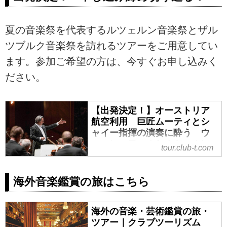
夏の音楽祭を代表するルツェルン音楽祭とザル
ツブルク音楽祭を訪れるツアーをご用意してい
ます。参加ご希望の方は、今すぐお申し込みく
ださい。
【出発決定！】オーストリア
航空利用 巨匠ムーティとシ
ャイー指揮の演奏に酔う ウ
ィーン・フィルとルツェルン
tour.club-t.com
祝祭管の競演 ザルツブルク
音楽祭とルツェルン音楽祭８
日間｜クラブツーリズム
海外音楽鑑賞の旅はこちら
【出発決定！】オーストリア航空
利用 巨匠ムーティとシャイー指
海外の音楽・芸術鑑賞の旅・
揮の演奏に酔う ウィーン・フィ
ツアー｜クラブツーリズム