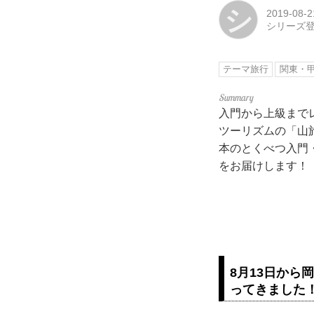
シ
2019-08-2
シリーズ
テーマ旅行
関東・
入門から上級まで
ツーリズムの「山旅
本のとくべつ入門
をお届けします！
8月13日から
ってきました