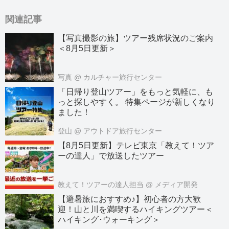
関連記事
【写真撮影の旅】ツアー残席状況のご案内
＜8月5日更新＞
写真
@ カルチャー旅行センター
「日帰り登山ツアー」をもっと気軽に、も
っと探しやすく。 特集ページが新しくなり
ました！
登山
@ アウトドア旅行センター
【8月5日更新】テレビ東京「教えて！ツア
ーの達人」で放送したツアー
教えて！ツアーの達人担当
@ メディア開発
【避暑旅におすすめ♪】初心者の方大歓
迎！山と川を満喫するハイキングツアー＜
ハイキング･ウォーキング＞