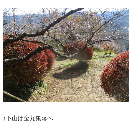
↑下山は金丸集落へ