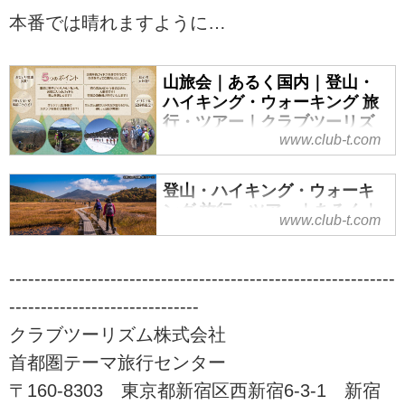
本番では晴れますように…
山旅会｜あるく国内｜登山・
ハイキング・ウォーキング 旅
行・ツアー｜クラブツーリズ
www.club-t.com
ム
山旅会（ツアー）特集なら、クラ
登山・ハイキング・ウォーキ
ブツーリズムにおまかせ！安心で
ング 旅行・ツアー｜あるく｜
快適な専属講師と専属添乗員が同
www.club-t.com
クラブツーリズム
行。入門から上級までレベル、目
的に応じてクラス分けされた多彩
ウォーキング・ハイキング・登山
な登山ツアーをご案内！山を通じ
-------------------------------------------------------------
旅行・ツアーならクラブツーリズ
て生きがいづくり、仲間づくりを
ム。気軽に楽しめるウォーキング
------------------------------
始めませんか！？ツアーの検索・
からあこがれの名山登山まで、初
クラブツーリズム株式会社
ご予約も簡単。
心者でも安心してご参加いただけ
首都圏テーマ旅行センター
るレベルに応じた「あるき旅」を
ご用意しております！自然の中を
〒160-8303 東京都新宿区西新宿6-3-1 新宿
季節を感じる「あるく」の旅に是