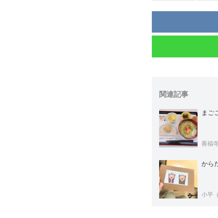
関連記事
まご
善福
から
小平