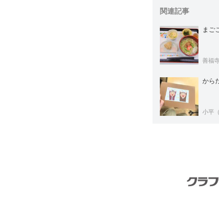
関連記事
まご
善福
から
小平