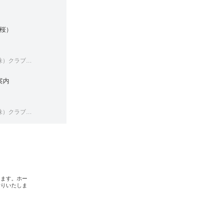
桜）
ツーリズム・ライフケアサービス
案内
ツーリズム・ライフケアサービス
します。ホー
断りいたしま