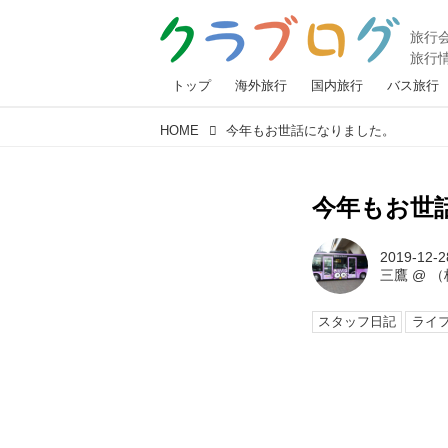
トップ
海外旅行
国内旅行
バス旅行
HOME
今年もお世話になりました。
今年もお世
2019-12-2
三鷹
@
（
スタッフ日記
ライ