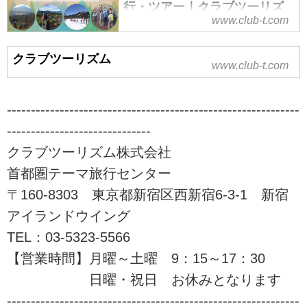
行・ツアー｜クラブツーリズ
www.club-t.com
ム
山旅会（ツアー）特集なら、クラ
クラブツーリズム
ブツーリズムにおまかせ！安心で
www.club-t.com
快適な専属講師と専属添乗員が同
行。入門から上級までレベル、目
的に応じてクラス分けされた多彩
-------------------------------------------------------------
な登山ツアーをご案内！山を通じ
------------------------------
て生きがいづくり、仲間づくりを
クラブツーリズム株式会社
始めませんか！？ツアーの検索・
ご予約も簡単。
首都圏テーマ旅行センター
〒160-8303 東京都新宿区西新宿6-3-1 新宿
アイランドウイング
TEL：03-5323-5566
【営業時間】月曜～土曜 9：15～17：30
日曜・祝日 お休みとなります
-------------------------------------------------------------