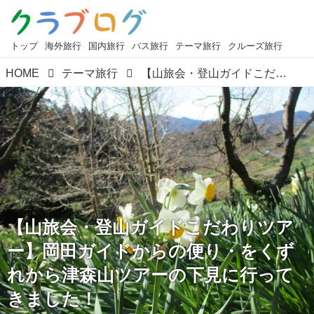
トップ
海外旅行
国内旅行
バス旅行
テーマ旅行
クルーズ旅行
HOME
テーマ旅行
【山旅会・登山ガイドこだわりツアー】岡田ガイドからの便り・をくずれから津森山ツアーの下見に行ってきました！
【山旅会・登山ガイドこだわりツア
ー】岡田ガイドからの便り・をくず
れから津森山ツアーの下見に行って
きました！