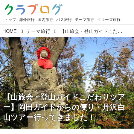
トップ
海外旅行
国内旅行
バス旅行
テーマ旅行
クルーズ旅行
HOME
テーマ旅行
【山旅会・登山ガイドこだわりツアー】岡田ガイドからの便り・丹沢白山ツアー行ってきました！
【山旅会・登山ガイドこだわりツア
ー】岡田ガイドからの便り・丹沢白
山ツアー行ってきました！