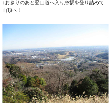
↑お参りのあと登山道へ入り急坂を登り詰めて
山頂へ！