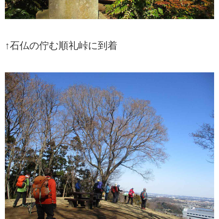
↑石仏の佇む順礼峠に到着