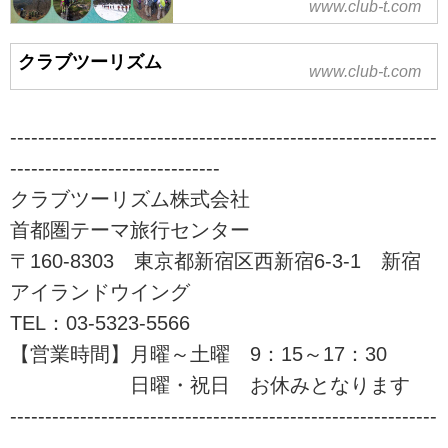
www.club-t.com
ム
山旅会（ツアー）特集なら、クラ
クラブツーリズム
ブツーリズムにおまかせ！安心で
www.club-t.com
快適な専属講師と専属添乗員が同
行。入門から上級までレベル、目
的に応じてクラス分けされた多彩
-------------------------------------------------------------
な登山ツアーをご案内！山を通じ
------------------------------
て生きがいづくり、仲間づくりを
クラブツーリズム株式会社
始めませんか！？ツアーの検索・
ご予約も簡単。
首都圏テーマ旅行センター
〒160-8303 東京都新宿区西新宿6-3-1 新宿
アイランドウイング
TEL：03-5323-5566
【営業時間】月曜～土曜 9：15～17：30
日曜・祝日 お休みとなります
-------------------------------------------------------------
------------------------------