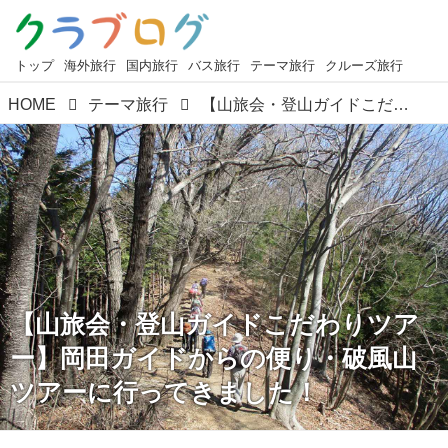
トップ
海外旅行
国内旅行
バス旅行
テーマ旅行
クルーズ旅行
HOME
テーマ旅行
【山旅会・登山ガイドこだわりツアー】岡田ガイドからの便り・破風山ツアーに行ってきました！
【山旅会・登山ガイドこだわりツア
ー】岡田ガイドからの便り・破風山
ツアーに行ってきました！