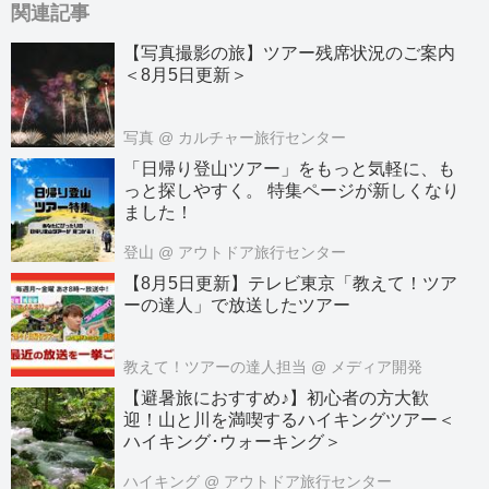
関連記事
【写真撮影の旅】ツアー残席状況のご案内
＜8月5日更新＞
写真
@ カルチャー旅行センター
「日帰り登山ツアー」をもっと気軽に、も
っと探しやすく。 特集ページが新しくなり
ました！
登山
@ アウトドア旅行センター
【8月5日更新】テレビ東京「教えて！ツア
ーの達人」で放送したツアー
教えて！ツアーの達人担当
@ メディア開発
【避暑旅におすすめ♪】初心者の方大歓
迎！山と川を満喫するハイキングツアー＜
ハイキング･ウォーキング＞
ハイキング
@ アウトドア旅行センター