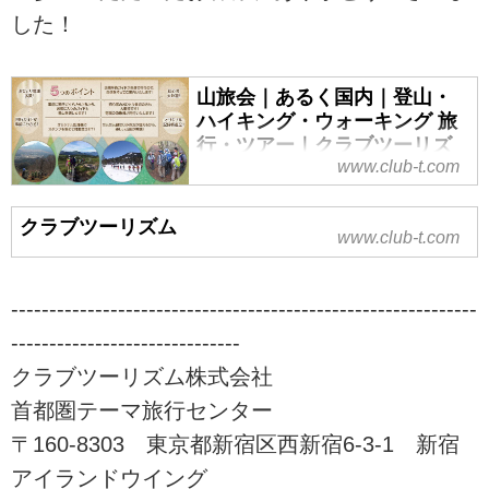
した！
山旅会｜あるく国内｜登山・
ハイキング・ウォーキング 旅
行・ツアー｜クラブツーリズ
www.club-t.com
ム
山旅会（ツアー）特集なら、クラ
クラブツーリズム
ブツーリズムにおまかせ！安心で
www.club-t.com
快適な専属講師と専属添乗員が同
行。入門から上級までレベル、目
的に応じてクラス分けされた多彩
-------------------------------------------------------------
な登山ツアーをご案内！山を通じ
------------------------------
て生きがいづくり、仲間づくりを
クラブツーリズム株式会社
始めませんか！？ツアーの検索・
ご予約も簡単。
首都圏テーマ旅行センター
〒160-8303 東京都新宿区西新宿6-3-1 新宿
アイランドウイング