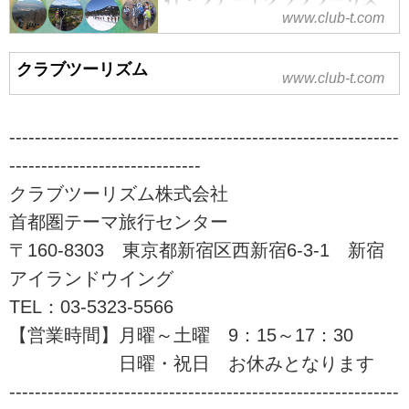
行・ツアー｜クラブツーリズ
www.club-t.com
ム
山旅会（ツアー）特集なら、クラ
クラブツーリズム
ブツーリズムにおまかせ！安心で
www.club-t.com
快適な専属講師と専属添乗員が同
行。入門から上級までレベル、目
的に応じてクラス分けされた多彩
-------------------------------------------------------------
な登山ツアーをご案内！山を通じ
------------------------------
て生きがいづくり、仲間づくりを
クラブツーリズム株式会社
始めませんか！？ツアーの検索・
ご予約も簡単。
首都圏テーマ旅行センター
〒160-8303 東京都新宿区西新宿6-3-1 新宿
アイランドウイング
TEL：03-5323-5566
【営業時間】月曜～土曜 9：15～17：30
日曜・祝日 お休みとなります
-------------------------------------------------------------