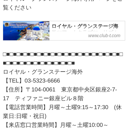
クラブツーリズム。
覧ください
ロイヤル・グランステージ海
外ツアー｜クラブツーリズム
www.club-t.com
極上の海外旅行なら、クラブツー
リズムのロイヤル・グランステー
□■□■□■□■□■□■□■□■□■□■□■□■□■□■□■□■□■□
ジにおまかせください。知識と経
験が豊かなツアーディレクター
■□■□■□■□■□■□■□■□■□■□■
（添乗員）がしっかりサポート、
ロイヤル・グランステージ海外
自由行動も安心してお楽しみいた
【TEL】03-5323-6666
だけます。ゆとりある上質な旅を
ご提案いたします。ツアーの検
【住所】〒104-0061 東京都中央区銀座2-7-
索・ご予約も簡単です。
17 ティファニー銀座ビル８階
【電話営業時間】月曜～土曜9:15～17:30 (休
業日:日曜・祝日)
【来店窓口営業時間】月曜～土曜10:00～