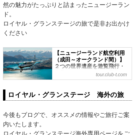
然の魅力がたっぷりと詰まったニュージーラン
ド。
ロイヤル・グランステージの旅で是非お出かけ
ください
【ニュージーランド航空利用
（成田～オークランド間）】
２つの世界遺産を遊覧飛行・
南北ニュージーランド周遊９
tour.club-t.com
日間＜ロイヤル・グランステ
ージ＞｜クラブツーリズム
ロイヤル・グランステージ 海外の旅
【ニュージーランド航空利用（成
田～オークランド間）】２つの世
界遺産を遊覧飛行・南北ニュージ
今後もブログで、オススメの情報やご旅行ご案
ーランド周遊９日間＜ロイヤル・
グランステージ＞の紹介をしてい
内いたします。
ます。ツアー・旅行のお申込なら
ロイヤル・グランステージ海外専用ページをご