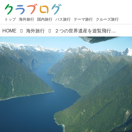
トップ
海外旅行
国内旅行
バス旅行
テーマ旅行
クルーズ旅行
HOME
海外旅行
２つの世界遺産を遊覧飛行で歩かず楽しむ！ 空から優雅にニュージーランドの絶景を眺める