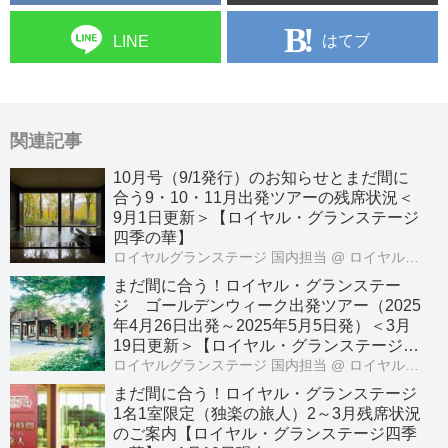
はてブ
LINE
関連記事
10月号（9/1発行）のお知らせとまだ間に
合う9・10・11月出発ツアーの残席状況＜
9月1日更新＞【ロイヤル・グランステージ
四季の華】
ロイヤルグランステージ 国内担当
@ ロイヤル・グランステージ
まだ間に合う！ロイヤル・グランステー
ジ ゴールデンウィーク出発ツアー（2025
年4月26日出発～2025年5月5日発）＜3月
19日更新＞【ロイヤル・グランステージ四
季の華】
ロイヤルグランステージ 国内担当
@ ロイヤル・グランステージ
まだ間に合う！ロイヤル・グランステージ
1名1室限定（独楽の旅人）2～3月残席状況
のご案内【ロイヤル・グランステージ四季