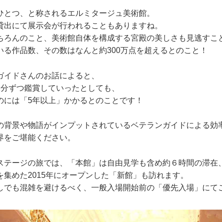
ひとつ、と称されるエルミタージュ美術館。
貸出にて展示会が行われることもありますね。
ちろんのこと、美術館自体を構成する宮殿の美しさも見逃すこ
いる作品数、その数はなんと約300万点を超えるとのこと！
ガイドさんのお話によると、
1分ずつ鑑賞していったとしても、
のには「5年以上」かかるとのことです！
の背景や物語がインプットされているベテランガイドによる効
界をご堪能ください。
ステージの旅では、「本館」は自由見学も含め約６時間の滞在
を集めた2015年にオープンした「新館」も訪れます。
しでも混雑を避けるべく、一般入場開始前の「優先入場」にて