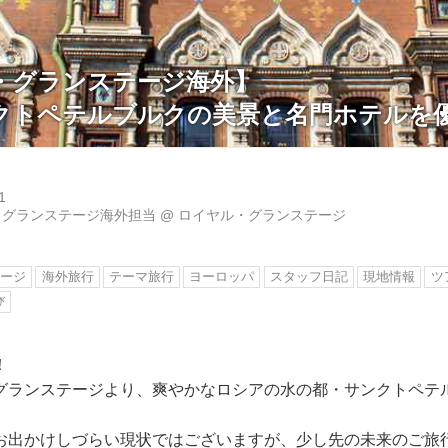
・グランステージ海外】
クトペテルブルクの美景と名門ホテルを
1
・グランステージ海外担当
@
ロイヤル・グランステージ
テージ
海外旅行
テーマ旅行
ヨーロッパ
スタッフ日記
現地情報
ツ
び
！
グランステージより、爽やかなロシアの水の都・サンクトペテ
お出かけしづらい現状ではございますが、少し先の未来のご旅