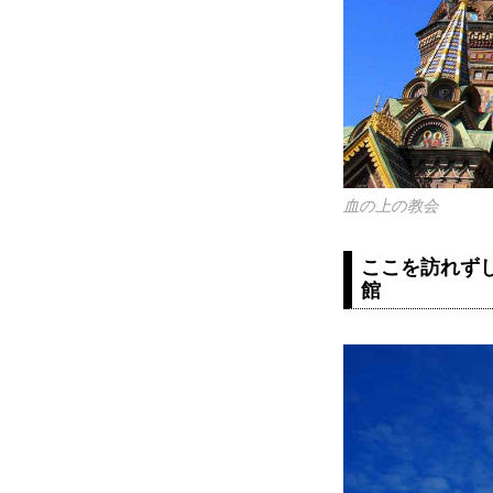
血の上の教会
ここを訪れず
館