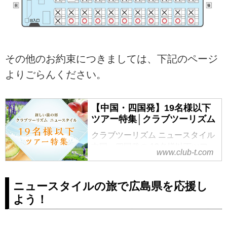
その他のお約束につきましては、下記のページ
よりごらんください。
【中国・四国発】19名様以下
ツアー特集│クラブツーリズム
クラブツーリズム ニュースタイル
中国・四国発の 19名様以下ツアー
www.club-t.com
特集！「密集」「密閉」「密接」
を避け、安心してツアーにご参加
いただく、クラブツーリズムの新
ニュースタイルの旅で広島県を応援し
しい旅の形のご提案です。
よう！