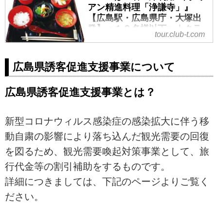
アン精進料理「浄謙寺」』
【広島駅・広島県庁・大塚出
発】＜１９名様以下＞｜クラ
tour.club-t.com
ブツーリズム
『バスは１名２席利用♪イタリアン
広島県誘客促進支援事業について
精進料理「浄謙寺」』【広島駅・
広島県庁・大塚出発】＜１９名様
以下＞の紹介をしています。ツア
広島県誘客促進支援事業とは？
ー・旅行のお申込ならクラブツー
リズム。
新型コロナウィルス感染症の感染拡大に伴う移
動自粛の影響により落ち込んだ観光需要の回復
を図るため、観光需要喚起対策事業として、旅
行代金等の割引補助をするものです。
詳細につきましては、下記のページよりご覧く
ださい。