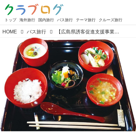
トップ
海外旅行
国内旅行
バス旅行
テーマ旅行
クルーズ旅行
HOME
バス旅行
【広島県誘客促進支援事業活用】バス1名2席利用！イタリアン精進料理「浄謙寺」と大朝のテングシデ群落のご紹介