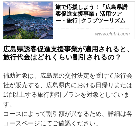
旅で応援しよう！「広島県誘
客促進支援事業」活用ツア
ー・旅行│クラブツーリズム
「広島県誘客促進支援事業」活用
www.club-t.com
ツアー・旅行ならクラブツーリズ
ム！旅で広島県を応援しよう！広
広島県誘客促進支援事業が適用されると、
島県内の観光需要早期回復を目的
旅行代金はどれくらい割引されるの？
として実施される「広島県誘客促
進支援事業」を活用したプランを
ご紹介。ツアー検索・ご予約も簡
補助対象は、広島県の交付決定を受けて旅行会
単です。
社が販売する、広島県内における日帰りまたは
1泊以上する旅行割引プランを対象としていま
す。
コースによって割引額が異なるため、詳細は各
コースページにてご確認ください。