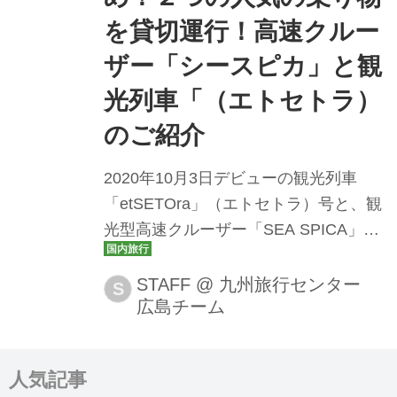
を貸切運行！高速クルー
ザー「シースピカ」と観
光列車「（エトセトラ）
のご紹介
2020年10月3日デビューの観光列車
「etSETOra」（エトセトラ）号と、観
光型高速クルーザー「SEA SPICA」
（シースピカ）2つの人気の乗り物を貸
切運行する日帰りツアーをご紹介！！
STAFF
@
九州旅行センター
S
広島チーム
呉線から見える海岸美を車窓からご覧
いただき、車内ではスイーツセットを
お楽しみいただけます。多くのせとう
人気記事
ちの魅力を感じることができる、自分