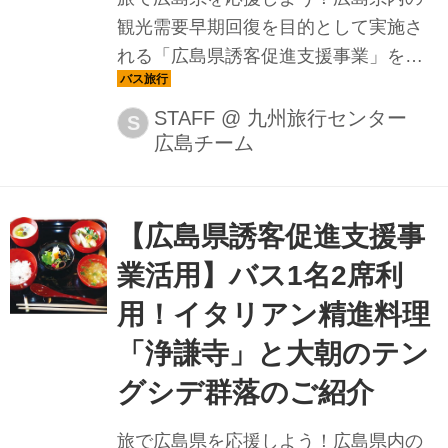
観光需要早期回復を目的として実施さ
れる「広島県誘客促進支援事業」を活
用したプランをご紹介。今回は、広島
県産和牛のコース料理の昼食と、ブド
STAFF
@
九州旅行センター
S
広島チーム
ウや梨・リンゴなど旬の果物をチケッ
ト分だけお好みで狩ることができるコ
ースをご紹介します！
【広島県誘客促進支援事
業活用】バス1名2席利
用！イタリアン精進料理
「浄謙寺」と大朝のテン
グシデ群落のご紹介
旅で広島県を応援しよう！広島県内の