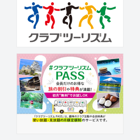
きます。 おすすめツアーのご紹介
【1】神在祭の期間に行く「出雲大社」
団体祈祷』＜GoToトラベル事業支援対
象/30名以下＞ 『神在祭の期間に行く
「出雲大社」団体祈祷』＜GoToトラベ
ル事業支援対象/30...