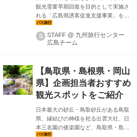
観光需要早期回復を目的として実施さ
れる「広島県誘客促進支援事業」を活
用したプランをご紹介。今回は、山あ
いの里にある浄謙寺でいただくイタリ
STAFF
@
九州旅行センター
S
広島チーム
アン精進料理と、北広島町大朝の田
原・灰谷に自生するイヌシデの一種 大
朝のテングシデ群落を見るツアーをご
紹介します。
【鳥取県・島根県・岡山
県】企画担当者おすすめ
観光スポットをご紹介
日本最大の砂丘・鳥取砂丘がある鳥取
県、縁結びの神様を祀る出雲大社、日
本三名園の後楽園など、鳥取県・島根
県・岡山県には一度は訪れたい観光ス