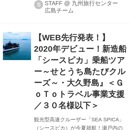
まで11の列車を乗り継いで日本縦断す
STAFF
@
九州旅行センター
S
広島チーム
るツアーのご紹介です。 このツアー
は、お二人の年齢を合わせて88歳以上
のご夫婦を対象に、JR線が自由に乗り
降りできるフルムーングリーンパス利
【WEB先行発表！】
用のコースです。 高齢のご夫婦にも配
2020年デビュー！新造船
慮し、ご参加人数は、バス1台につき18
「シースピカ」乗船ツア
名様限定で、バスは1人2席利用、列車
はペア席確約としています。 団体ツア
ー～せとうち島たびクル
ーは、人数が多いので、ついていける
ーズ～・大久野島』＜Ｇ
か不安というお客様も安心してご参加
ｏＴｏトラベル事業支援
いただけます！ また、昨年開催した同
ツアーにご参加いただいたお客様か...
／３０名様以下＞
観光型高速クルーザー「SEA SPICA」
（シースピカ）が今夏就航！瀬戸内の