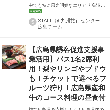
中でも特に風光明媚なエリア 広島港と
三原港を約半日かけて走ります。「シ
ースピカ」のせとうち島たびクルーズ
STAFF
@
九州旅行センター
S
広島チーム
ツアーでは、アート＆歴史の島 下蒲刈
島（しもかまがりじま）では、青々と
茂る松の庭を楽しめる松濤園（しょう
とうえん）に入場。また、約900羽もの
【広島県誘客促進支援事
野生のうさぎが棲息することで知られ
業活用】バス1名2席利
ている大久野島（おおくのしま）でう
用！梨やリンゴやブドウ
さぎと触れ合うことも！立ち寄り地の
島の人々とのふれあいとクルーズなら
も！チケットで選べるフ
ではの風景を堪能し、瀬戸内の魅力に
ルーツ狩り！広島県産和
ふれてみませんか？
牛のコース料理の昼食付
旅で広島県を応援しよう！広島県内の