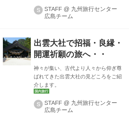
ポットが豊富です。大自然、神社仏
STAFF
@
九州旅行センター
S
広島チーム
閣、のどかな風景や、パワースポット
など、中国四国旅行センターの企画担
当者がおすすめする知られざる観光ス
ポットもご紹介します！
出雲大社で招福・良縁・
開運祈願の旅へ・・
神々が集い、古代より人々から仰ぎ尊
ばれてきた出雲大社の見どころをご紹
介します。
STAFF
@
九州旅行センター
S
広島チーム