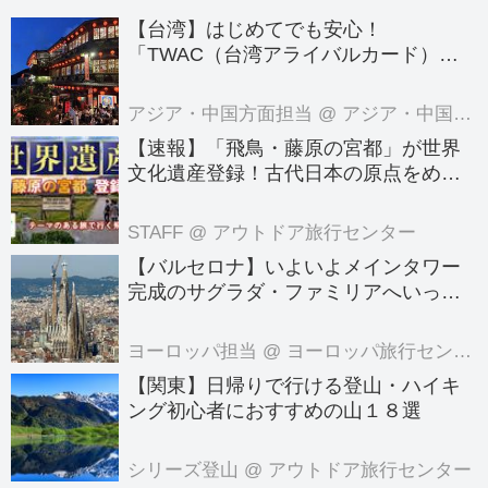
だけ、自分たちだけの自由な時間を愉
【台湾】はじめてでも安心！
しむ旅を満喫しませんか？
「TWAC（台湾アライバルカード）」
の登録方法を徹底ガイド！
アジア・中国方面担当
@ アジア・中国旅行センター
【速報】「飛鳥・藤原の宮都」が世界
文化遺産登録！古代日本の原点をめぐ
る旅へでかけよう｜クラブツーリズム
のテーマのある旅
STAFF
@ アウトドア旅行センター
【バルセロナ】いよいよメインタワー
完成のサグラダ・ファミリアへいって
きました！
ヨーロッパ担当
@ ヨーロッパ旅行センター
【関東】日帰りで行ける登山・ハイキ
ング初心者におすすめの山１８選
シリーズ登山
@ アウトドア旅行センター