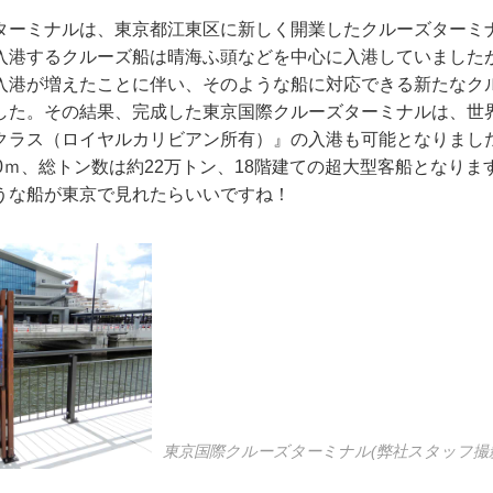
ターミナルは、東京都江東区に新しく開業したクルーズターミ
入港するクルーズ船は晴海ふ頭などを中心に入港していました
入港が増えたことに伴い、そのような船に対応できる新たなク
した。その結果、完成した東京国際クルーズターミナルは、世
クラス（ロイヤルカリビアン所有）』の入港も可能となりまし
0ｍ、総トン数は約22万トン、18階建ての超大型客船となりま
うな船が東京で見れたらいいですね！
東京国際クルーズターミナル(弊社スタッフ撮