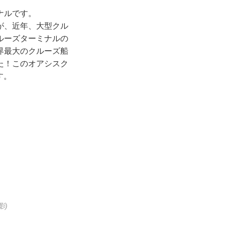
ナルです。
が、近年、大型クル
ルーズターミナルの
界最大のクルーズ船
た！このオアシスク
す。
影)