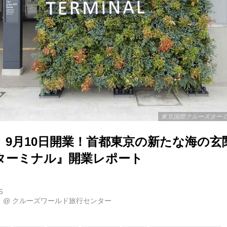
東京国際クルーズターミ
】9月10日開業！首都東京の新たな海の玄
ターミナル』開業レポート
5
当
@
クルーズワールド旅行センター