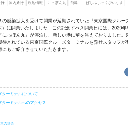
旅行
国内旅行
現地情報
にっぽん丸
飛鳥Ⅱ
ぱしふぃっくびいなす
スの感染拡大を受けて開業が延期されていた『東京国際クルー
日（木）に開業いたしました！この記念すべき開業日には、2020
『にっぽん丸』が停泊し、新しい港に華を添えておりました。
期待されている東京国際クルーズターミナルを弊社スタッフが
様にもご紹介させていただきます。
ズターミナルについて
ズターミナルへのアクセス
お車の場合