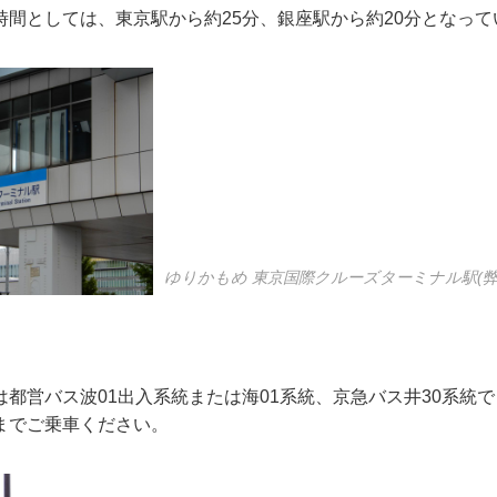
時間としては、東京駅から約25分、銀座駅から約20分となって
ゆりかもめ 東京国際クルーズターミナル駅(弊
都営バス波01出入系統または海01系統、京急バス井30系統
までご乗車ください。