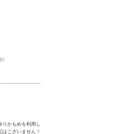
影)
ゆりかもめを利用し
配はございません！