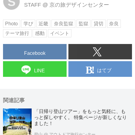
S
STAFF
@
京の旅デザインセンター
Photo
学び
近畿
奈良監獄
監獄
貸切
奈良
テーマ旅行
感動
イベント
Facebook
はてブ
LINE
関連記事
「日帰り登山ツアー」をもっと気軽に、も
っと探しやすく。 特集ページが新しくなり
ました！
登山
@ アウトドア旅行センター