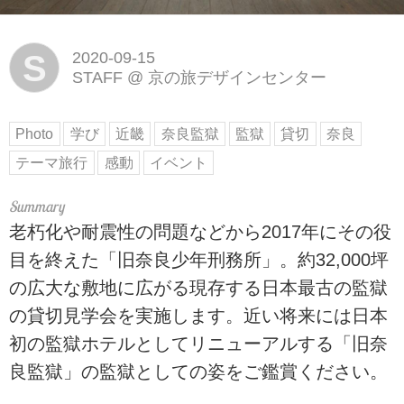
S
2020-09-15
STAFF
@
京の旅デザインセンター
Photo
学び
近畿
奈良監獄
監獄
貸切
奈良
テーマ旅行
感動
イベント
老朽化や耐震性の問題などから2017年にその役
目を終えた「旧奈良少年刑務所」。約32,000坪
の広大な敷地に広がる現存する日本最古の監獄
の貸切見学会を実施します。近い将来には日本
初の監獄ホテルとしてリニューアルする「旧奈
良監獄」の監獄としての姿をご鑑賞ください。