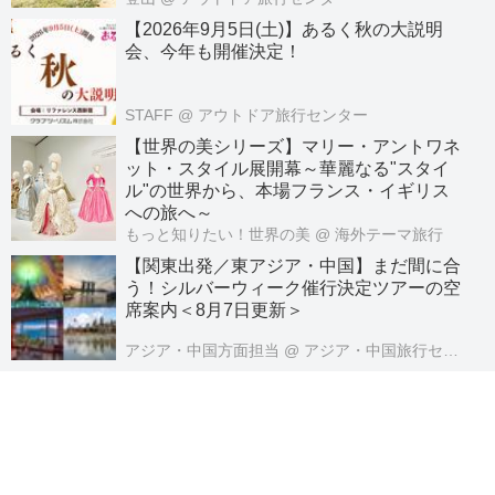
【2026年9月5日(土)】あるく秋の大説明
会、今年も開催決定！
STAFF
@ アウトドア旅行センター
【世界の美シリーズ】マリー・アントワネ
ット・スタイル展開幕～華麗なる"スタイ
ル"の世界から、本場フランス・イギリス
への旅へ～
もっと知りたい！世界の美
@ 海外テーマ旅行
【関東出発／東アジア・中国】まだ間に合
う！シルバーウィーク催行決定ツアーの空
席案内＜8月7日更新＞
アジア・中国方面担当
@ アジア・中国旅行センター