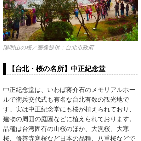
陽明山の桜／画像提供：台北市政府
【台北・桜の名所】中正紀念堂
中正紀念堂は、いわば蒋介石のメモリアルホー
ルで衛兵交代式も有名な台北有数の観光地で
す。実は中正紀念堂にも桜が植えられており、
建物の周囲の庭園などに植えられております。
品種は台湾固有の山桜のほか、大漁桜、大寒
桜、修善寺寒桜など日本の品種、八重桜などで