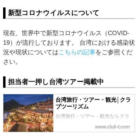
新型コロナウイルスについて
現在、世界中で新型コロナウイルス（COVID-
19）が流行しております。 台湾における感染状
況や現状については
こちらの記事
をご参照くだ
さい。
担当者一押し台湾ツアー掲載中
台湾旅行・ツアー・観光│クラ
ブツーリズム
台湾旅行・ツアー・観光ならクラ
ブツーリズムにおまかせ！故宮博
www.club-t.com
物院や幻想的な九フンの夜景、自
然景観がおすすめの台東、台湾ス