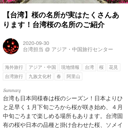
【台湾】桜の名所が実はたくさんあ
ります！台湾桜の名所のご紹介
2020-09-30
台湾担当
@
アジア・中国旅行センター
海外旅行
アジア・中国
現地情報
台湾
桜
花見
台湾旅行
九族文化村
春
阿里山
台湾も日本同様春は桜のシーズン！日本よりひ
と足早く１月下旬ごろから桜が咲き始め、４月
中旬ごろまで楽しめる場所もあります。台湾固
有の桜や日本の品種と掛け合わせた桜、ソメイ