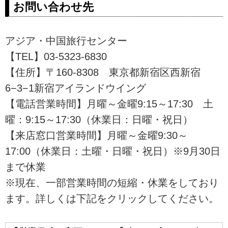
お問い合わせ先
さい。このブログでは過去台湾担
本格化し、海外で始めて日本の新
当が実際にマンゴー狩りをした様
幹線技術が採用された地域でもあ
子や、マンゴーはじめ台湾ならで
ります。日本製の特急列車が走っ
アジア・中国旅行センター
はのフルーツの紹介もいたしま
ているほか、日本では引退した旧
す。
型客車を利用した普通列車（普快
【TEL】03-5323-6830
車）も運行されています。このブ
【住所】〒160-8308 東京都新宿区西新宿
ログでは台湾鉄道と2020年7月に
6−3−1新宿アイランドウイング
オープンしたばかりの鉄道関連の
新スポットをご紹介します。2022
【電話営業時間】月曜～金曜9:15～17:30 土
年は鉄道観光旅行年と定められ、
曜：9:15～17:30（休業日：日曜・祝日）
これに合わせた観光列車もデビュ
【来店窓口営業時間】月曜～金曜9:30～
ーする予定です。コロナ後に向
け、台湾鉄道旅もぜひご検討くだ
17:00（休業日：土曜・日曜・祝日）※9月30日
さい。
まで休業
※現在、一部営業時間の短縮・休業をしており
ます。詳しくは下記をクリックしてください。