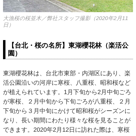
大漁桜の桜並木／弊社スタッフ撮影（2020年2月11
日）
【台北・桜の名所】東湖櫻花林（楽活公
園）
東湖櫻花林は、台北市東部・内湖区にあり、楽
活公園沿いの河岸に寒桜、八重桜、昭和桜など
が植えられています。1月下旬から2月中旬ごろ
が寒桜、２月中旬から下旬ごろが八重桜、２月
下旬から３月中旬にかけて昭和桜がシーズンに
なり、長い期間にわたり様々な桜を見ることが
できます。2020年2月12日に訪れた際は、寒桜