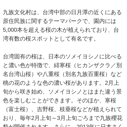
九族文化村は、台湾中部の日月潭の近くにある
原住民族に関するテーマパークで、園内には
5,000本を超える桜の木が植えられており、台
湾有数の桜スポットとして有名です。
台湾固有の桜は、日本のソメイヨシノに比べる
と濃い色が特徴で、緋寒桜（ヒカンザクラ／別
名台湾山桜）や八重桜（別名九族百重桜）など
桃の花のような色の濃い桜があります。2月上
旬から咲き始め、ソメイヨシノとはまた違う景
色を楽しむことができます。そのほか、寒桜
（富士桜）、吉野桜、枝垂桜などが植えられて
おり、毎年2月上旬～3月上旬ごろまで九族櫻花
祭が開催されます。さらに、2013年に日本さく