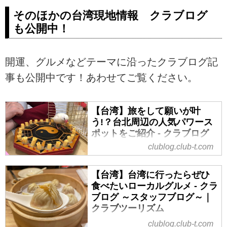
イーツなど魅力たっぷり。初めて
そのほかの台湾現地情報 クラブログ
でも安心の添乗員同行、ハイキン
も公開中！
グなど、豊富なラインナップをご
案内。ツアーの検索・ご予約も簡
単。
開運、グルメなどテーマに沿ったクラブログ記
事も公開中です！あわせてご覧ください。
【台湾】旅をして願いが叶
う!？台北周辺の人気パワース
ポットをご紹介 - クラブログ
～スタッフブログ～｜クラブ
clublog.club-t.com
ツーリズム
こんにちは！本日は台湾・台北周
【台湾】台湾に行ったらぜひ
辺の人気パワースポット（開運ス
食べたいローカルグルメ - クラ
ポット）をご紹介します。金運・
ブログ ～スタッフブログ～｜
健康運・仕事運・恋愛運アップに
クラブツーリズム
効果があると評判の高いスポット
clublog.club-t.com
美食で知られる台湾は、ローカル