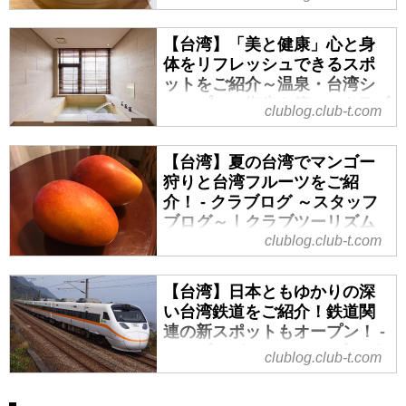
でお参りすれば、素敵な効果も期
グルメの宝庫です！台湾＝小籠包
待できるかもしれません。運気ア
は有名ですが、そのほかにも牛肉
【台湾】「美と健康」心と身
ップ！美味しい食べ物で元気注
麺などの麺料理、朝ごはんとして
体をリフレッシュできるスポ
入！心も身体も大満足！きっと新
有名な豆漿（トウジャン）、日本
ットをご紹介～温泉・台湾シ
しい発見がたくさん見つかること
ではなかなか食べられないガチョ
ャンプー・街歩き篇～ - クラブ
でしょう。
clublog.club-t.com
ウ肉など台湾ならではのローカル
ログ ～スタッフブログ～｜ク
グルメ、ローカル食堂は多種多
ラブツーリズム
【台湾】夏の台湾でマンゴー
様！初めての方もリピーターの方
皆様こんにちは。本日は「美と健
狩りと台湾フルーツをご紹
も、ぜひお召し上がりいただきた
康」をテーマに非日常感を味わえ
介！ - クラブログ ～スタッフ
い台湾のローカルグルメをご紹介
る台湾のスポットご紹介します。
ブログ～｜クラブツーリズム
します。
仕事にプライベートにと忙しいけ
clublog.club-t.com
台湾夏のフルーツといえばマンゴ
れど、たまには日常を離れて元気
ー！５～９月が収穫期で、最盛期
をチャージしたい！週末や３連休
【台湾】日本ともゆかりの深
は例年６月中旬ごろから７月中旬
を利用してリフレッシュできる女
い台湾鉄道をご紹介！鉄道関
ごろになります。名産地の南部台
性におすすめのスポットをまとめ
連の新スポットもオープン！ -
南・玉井地区などではたくさんの
ました。今回は台北と北投温泉、
クラブログ ～スタッフブログ
マンゴーが実をつけます。台湾に
clublog.club-t.com
猫村など、台北とその周辺を中心
～｜クラブツーリズム
旅行できるようになりましたら、
にご紹介します。
ぜひ本場のマンゴーもご賞味くだ
台湾は日本統治時代に鉄道建築が