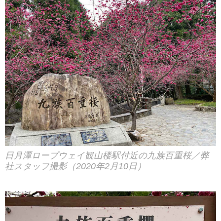
日月潭ロープウェイ観山楼駅付近の九族百重桜／弊
社スタッフ撮影（2020年2月10日）