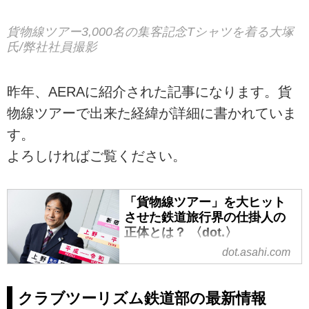
貨物線ツアー3,000名の集客記念Tシャツを着る大塚
氏/弊社社員撮影
昨年、AERAに紹介された記事になります。貨
物線ツアーで出来た経緯が詳細に書かれていま
す。
よろしければご覧ください。
「貨物線ツアー」を大ヒット
させた鉄道旅行界の仕掛人の
正体とは？ 〈dot.〉
dot.asahi.com
企画したツアーは連日満席。キ
ャンセル待ちが数百人規模になる
こともあるという鉄道ツアーのヒ
クラブツーリズム鉄道部の最新情報
ットメーカーがいる。クラブツー