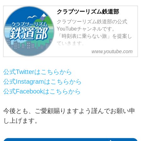
クラブツーリズム鉄道部
クラブツーリズム鉄道部の公式
YouTubeチャンネルです。
「時刻表に乗らない旅」を提案し
ていきます。
皆様の夢、わたしたちの夢を叶え
www.youtube.com
たいと思います。
★twitter
公式Twitterはこちらから
https://bit.ly/3fd9xQw
@ct_tetsudou
公式Instagramはこちらから
★Facebook
公式Facebookはこちらから
https://bit.ly/35KtQBW
★Instagram
https://bit.ly/3pZBDna
今後とも、ご愛顧賜りますよう謹んでお願い申
@ct_tetsudou
し上げます。
＿＿＿＿＿＿＿＿＿＿＿＿＿＿
クラブツーリズム 公式サイト
https://ww...