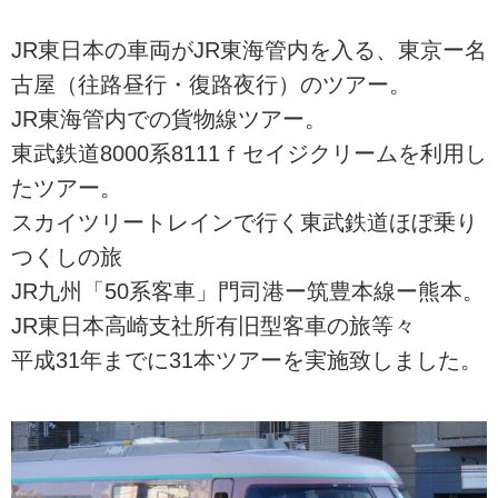
JR東日本の車両がJR東海管内を入る、東京ー名
古屋（往路昼行・復路夜行）のツアー。
JR東海管内での貨物線ツアー。
東武鉄道8000系8111ｆセイジクリームを利用し
たツアー。
スカイツリートレインで行く東武鉄道ほぼ乗り
つくしの旅
JR九州「50系客車」門司港ー筑豊本線ー熊本。
JR東日本高崎支社所有旧型客車の旅等々
平成31年までに31本ツアーを実施致しました。