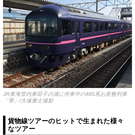
JR東海管内東田子の浦に停車中の485系お座敷列車
「華」/大塚雅士撮影
貨物線ツアーのヒットで生まれた様々
なツアー