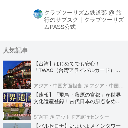
はありますが、下記文面にてご紹介を
させて頂きます。
クラブツーリズム鉄道部
@
旅
行のサブスク｜クラブツーリズ
ムPASS公式
人気記事
【台湾】はじめてでも安心！
「TWAC（台湾アライバルカード）」
の登録方法を徹底ガイド！
アジア・中国方面担当
@ アジア・中国旅行センター
【速報】「飛鳥・藤原の宮都」が世界
文化遺産登録！古代日本の原点をめぐ
る旅へでかけよう｜クラブツーリズム
のテーマのある旅
STAFF
@ アウトドア旅行センター
【バルセロナ】いよいよメインタワー