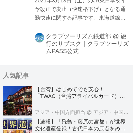
2021年3月13日（土）のJR東日本ダイ
ヤ改正で廃止（快速格下げ）となる通
勤快速に関する記事です。東海道線・
宇都宮線・高崎線（番外編で常磐線）
について取り上げます。主に朝ラッシ
クラブツーリズム鉄道部
@
旅
行のサブスク｜クラブツーリズ
ュ時にお客様を都心部へ、夕ラッシュ
ムPASS公式
時に郊外へ向けて速達で輸送する通勤
快速ですが、この度のダイヤ改正で東
海道線・宇都宮線・高崎線の通勤快速
人気記事
が廃止となり、それぞれ快速アクティ
―・快速ラビット・快速アーバンに格
【台湾】はじめてでも安心！
下げとなります。今注目！上野東京ラ
「TWAC（台湾アライバルカード）」
の登録方法を徹底ガイド！
イン開業後も東京発・上野発を守り
「待てば座れる列車」としても名高い
アジア・中国方面担当
@ アジア・中国旅行センター
通勤快速のどこが注目ポイントなのか
【速報】「飛鳥・藤原の宮都」が世界
文化遺産登録！古代日本の原点をめぐ
鉄道部員の視点でお伝えします。