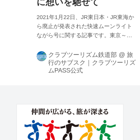
に想いを馳せて
2021年1月22日、JR東日本・JR東海か
ら廃止が発表された快速ムーンライト
ながら号に関する記事です。東京～大
垣（岐阜県）で運行され、かつては大
垣夜行と呼ばれる普通列車として親し
クラブツーリズム鉄道部
@
旅
行のサブスク｜クラブツーリズ
まれ、時が経ち1996年に快速ムーンラ
ムPASS公式
イトながらの名称が与えられ、JR東海
の373系で長らく運行されてきました。
2009年に臨時列車に格下げとなりまし
たが、JR東日本の183系・185系で運行
され、青春18きっぷでも利用できるこ
とから繁忙期には東日本と西日本の移
動手段として鉄道ファンをはじめ、格
安旅行の定番交通手段として大変重宝