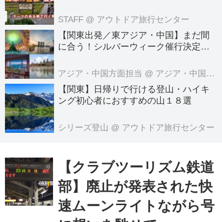
る旅へでかけよう｜クラブツーリズム
のテーマのある旅
STAFF
@ アウトドア旅行センター
【関東出発／東アジア・中国】まだ間
に合う！シルバーウィーク催行決定ツ
アーの空席案内＜8月7日更新＞
アジア・中国方面担当
@ アジア・中国旅行センター
【関東】日帰りで行ける登山・ハイキ
ング初心者におすすめの山１８選
シリーズ登山
@ アウトドア旅行センター
【クラブツーリズム鉄道
部】廃止が発表された快
速ムーンライトながら号