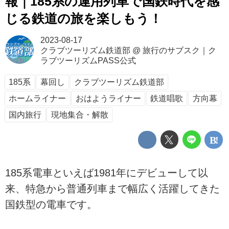
報｜185系の運用列車で国鉄時代を感
じる鉄道の旅を楽しもう！
2023-08-17
クラブツーリズム鉄道部
@
旅行のサブスク｜ク
ラブツーリズムPASS公式
185系
幕回し
クラブツーリズム鉄道部
ホームライナー
おはようライナー
鉄道唱歌
方向幕
国内旅行
現地集合・解散
185系電車といえば1981年にデビューして以
来、特急から普通列車まで幅広く活躍してきた
国鉄型の電車です。