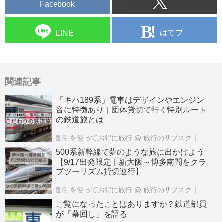
Facebook
はてブ
LINE
関連記事
「キハ189系」電車はデザインやエンジン
音に特徴あり｜団体貸切で行く特別ルート
の鉄道旅とは
割引を使ってお得に旅行
@ 旅行のサブスク｜クラブツーリズムPASS公式
500系新幹線で夢のような旅に出かけよう
【9/17出発限定｜新大阪～博多南間をクラ
ブツーリズム貸切運行】
割引を使ってお得に旅行
@ 旅行のサブスク｜クラブツーリズムPASS公式
ご覧になったことはありますか？鉄道部員
が「幕回し」を語る