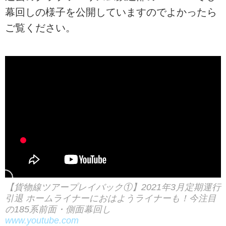
幕回しの様子を公開していますのでよかったら
ご覧ください。
【貨物線ツアープレイバック①】2021年3月定期運行
引退 ホームライナーにおはようライナーも！今注目
の185系前面・側面幕回し
www.youtube.com