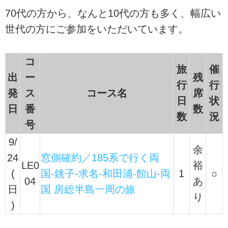
70代の方から、なんと10代の方も多く、幅広い
世代の方にご参加をいただいています。
コ
旅
催
出
ー
残
行
行
発
ス
コース名
席
日
状
日
番
数
数
況
号
9/
余
24
窓側確約／185系で行く両
LE0
裕
(
国-銚子-求名-和田浦-館山-両
1
○
04
あ
日
国 房総半島一周の旅
り
)