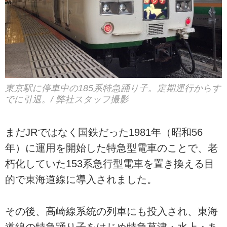
東京駅に停車中の185系特急踊り子。定期運行からす
でに引退。/ 弊社スタッフ撮影
まだJRではなく国鉄だった1981年（昭和56
年）に運用を開始した特急型電車のことで、老
朽化していた153系急行型電車を置き換える目
的で東海道線に導入されました。
その後、高崎線系統の列車にも投入され、東海
道線の特急踊り子をはじめ特急草津・水上・あ