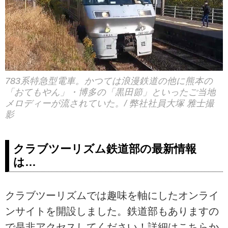
783系特急型電車。かつては浪漫鉄道の他に熊本の
「おてもやん」・博多の「黒田節」といったご当地
メロディーが流されていた。/ 弊社社員大塚 雅士撮
影
クラブツーリズム鉄道部の最新情報
は…
クラブツーリズムでは趣味を軸にしたオンライ
ンサイトを開設しました。鉄道部もありますの
で是非アクセスしてください！詳細はこちらか