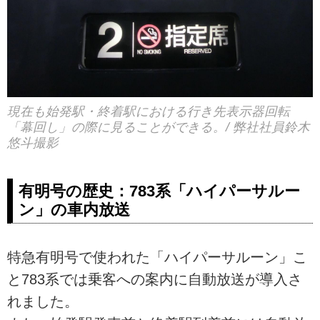
現在も始発駅・終着駅における行き先表示器回転
「幕回し」の際に見ることができる。/ 弊社社員鈴木
悠斗撮影
有明号の歴史：783系「ハイパーサルー
ン」の車内放送
特急有明号で使われた「ハイパーサルーン」こ
と783系では乗客への案内に自動放送が導入さ
れました。