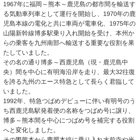
1967年に福岡～熊本～鹿児島の都市間を輸送す
る気動車列車として運行を開始し、1970年の鹿
児島本線の電化と共に車両が電車化、1975年の
山陽新幹線博多駅乗り入れ開始を受け、本州か
らの乗客を九州南部へ輸送する重要な役割を果
たしていました。
その名の通り博多～西鹿児島（現・鹿児島中
央）間を中心に有明海沿岸を走り、最大32往復
を誇る九州のエース特急として長らく君臨して
いました。
1992年、特急つばめデビューに伴い有明号のう
ち西鹿児島駅発着便の名称をつばめ号に譲り、
博多～熊本間を中心につばめ号を補完する役割
へと変化しました。
その際熊本から豊肥本線に乗り入れ水前寺や光