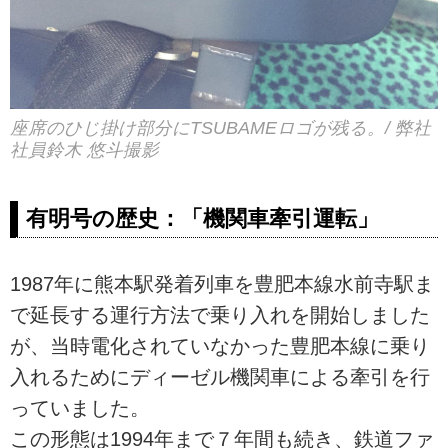
座席のひじ掛け部分にTSUBAMEロゴが残る。/ 弊社
社員鈴木 悠斗撮影
有明号の歴史：「機関車牽引運転」
1987年に熊本駅発着列車を豊肥本線水前寺駅ま
で延長する運行方法で乗り入れを開始しました
が、当時電化されていなかった豊肥本線に乗り
入れるためにディーゼル機関車による牽引を行
っていました。
この形態は1994年まで７年間も続き、鉄道ファ