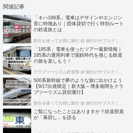
関連記事
「キハ189系」電車はデザインやエンジン
音に特徴あり｜団体貸切で行く特別ルート
の鉄道旅とは
割引を使ってお得に旅行
@ 旅行のサブスク｜クラブツーリズムPASS公式
「185系」電車を使ったツアー最新情報｜
185系の運用列車で国鉄時代を感じる鉄道
の旅を楽しもう！
クラブツーリズム鉄道部
@ 旅行のサブスク｜クラブツーリズムPASS公式
500系新幹線で夢のような旅に出かけよう
【9/17出発限定｜新大阪～博多南間をクラ
ブツーリズム貸切運行】
割引を使ってお得に旅行
@ 旅行のサブスク｜クラブツーリズムPASS公式
ご覧になったことはありますか？鉄道部員
が「幕回し」を語る