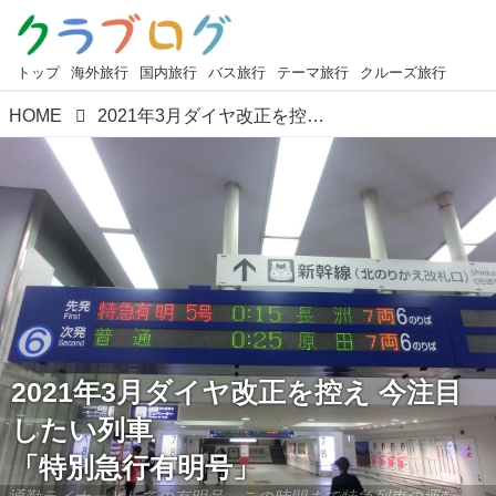
トップ
海外旅行
国内旅行
バス旅行
テーマ旅行
クルーズ旅行
HOME
2021年3月ダイヤ改正を控え 今注目したい列車 「特別急行有明号」
2021年3月ダイヤ改正を控え 今注目
したい列車
「特別急行有明号」