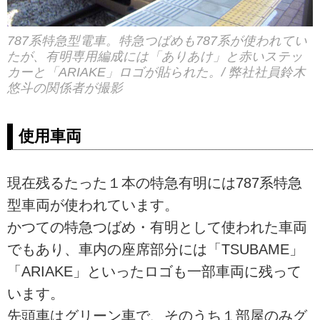
787系特急型電車。特急つばめも787系が使われてい
たが、有明専用編成には「ありあけ」と赤いステッ
カーと「ARIAKE」ロゴが貼られた。/ 弊社社員鈴木
悠斗の関係者が撮影
使用車両
現在残るたった１本の特急有明には787系特急
型車両が使われています。
かつての特急つばめ・有明として使われた車両
でもあり、車内の座席部分には「TSUBAME」
「ARIAKE」といったロゴも一部車両に残って
います。
先頭車はグリーン車で、そのうち１部屋のみグ