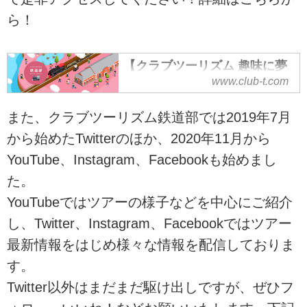
ら！
【クラブツーリズム 趣味に夢
中】鉄道部｜趣味を楽しむコ
www.club-t.com
ミュニティサイト
また、クラブツーリズム鉄道部では2019年7月
クラブツーリズムを通じて趣味に
夢中に！鉄道部は、お客さまの好
から始めたTwitterのほか、2020年11月から
きなことや趣味を通じて、人生を
YouTube、Instagram、Facebookも始めまし
豊かにするサポートをいたしま
た。
す。鉄道好きにはたまらない旅の
様子や最新情報を動画やブログで
YouTubeではツアーの様子などを中心にご紹介
ご紹介。憧れのあの車両、あの路
し、Twitter、Instagram、Facebookではツアー
線で行く旅を一緒に実現させまし
最新情報をはじめ様々な情報を配信しておりま
ょう！
す。
Twitter以外はまだまだ駆け出しですが、ぜひフ