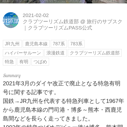
通勤ライナーとしての有明号。この時間まで特急列車の運転があった。/ 弊社社員鈴木 悠斗撮影
2021-02-02
クラブツーリズム鉄道部
@
旅行のサブスク
｜クラブツーリズムPASS公式
JR九州
鹿児島本線
787系
783系
ハイパーサルーン
浪漫鉄道
クラブツーリズム鉄道部
特急
有明
つばめ
2021年3月のダイヤ改正で廃止となる特急有明
号に関する記事です。
国鉄→JR九州を代表する特急列車として1967年
から鹿児島本線の門司港・博多～熊本・西鹿児
島間などを長らく走ってきました。