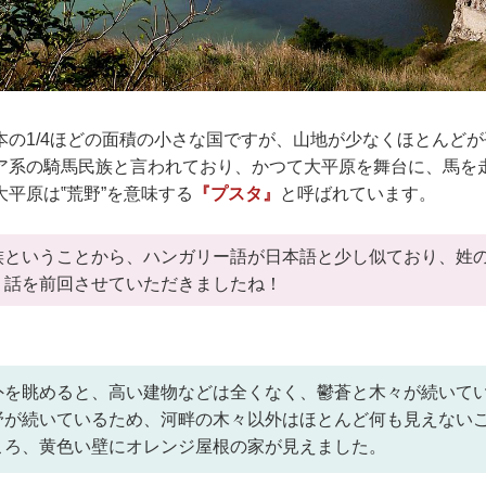
本の1/4ほどの面積の小さな国ですが、山地が少なくほとんど
ア系の騎馬民族と言われており、かつて大平原を舞台に、馬を
平原は‟荒野”を意味する
『プスタ』
と呼ばれています。
族ということから、ハンガリー語が日本語と少し似ており、姓
う話を前回させていただきましたね！
外を眺めると、高い建物などは全くなく、鬱蒼と木々が続いて
野が続いているため、河畔の木々以外はほとんど何も見えない
ころ、黄色い壁にオレンジ屋根の家が見えました。