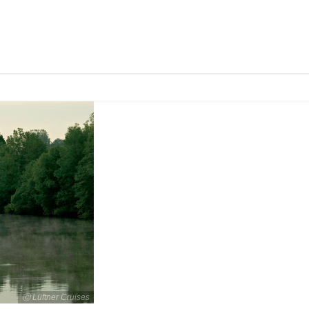
Ⓒ Lüftner Cruises