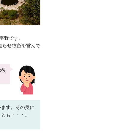
が平野です。
走らせ牧畜を営んで
の後
います。その奥に
ことも・・・。