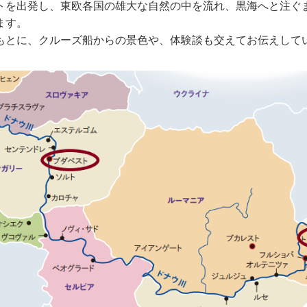
トを出発し、東欧各国の雄大な自然の中を流れ、黒海へと注ぐ
第３回目の船旅
川クルーズをご
ます。
「母なる大河」
とも称され、ヨ
もとに、クルーズ船からの景色や、体験談も交えてお伝えして
わってきました
く、河岸の寄港
め、前編・後編
ます。前編では
ら、オーストリ
「ドナウの真珠
ペストを訪ねま