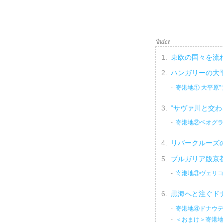
東欧の国々を流
ハンガリーの大
寄港地① 大平原‟
‟サヴァ川と交
寄港地②ベオグ
リバークルーズ
ブルガリア版京
寄港地③ヴェリ
黒海へと注ぐド
寄港地④ドナウ
＜おまけ＞寄港