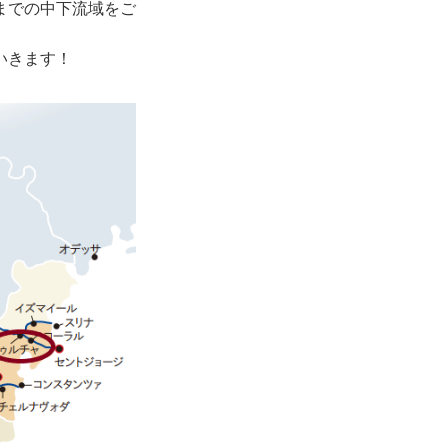
までの中下流域をご
チャンネルでは、ドナウ
紹介します。ドナウ川は
「ヨーロッパの大動脈」
ーロッパの発展に深く関
いきます！
。ドナウ川は非常に長
地や見どころが多いた
の２回に分けてご案内し
、ドイツ・パッサウか
ア、スロバキア、そして
」ハンガリーの首都ブダ
す。