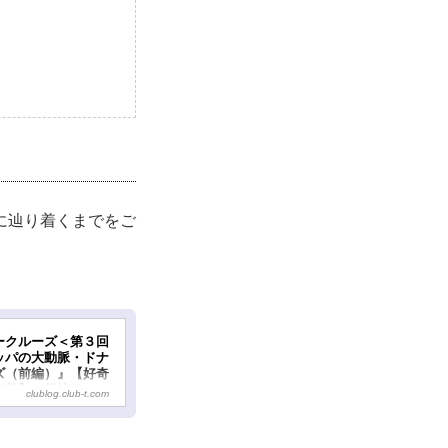
に辿り着くまでをご
ークルーズ＜第３回
ッパの大動脈・ドナ
ズ（前編）』【好奇
海外】＜船旅チャン
clublog.club-t.com
クラブログ ～スタッ
｜クラブツーリズム