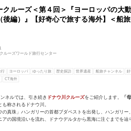
ークルーズ＜第４回＞『ヨーロッパの大
（後編）』【好奇心で旅する海外】＜船
1
クルーズワールド旅行センター
旅行
ヨーロッパ
ゆったり旅
歴史探訪
世界遺産
船旅チャンネル
好
ズ
CT海外
ャンネルでは、引き続き
ドナウ川クルーズ
をご紹介します。
「
とも称されるドナウ川。
ウの真珠」ハンガリーの首都ブダペストを出発し、ハンガリー
ニアの国境沿いを流れ、ドナウデルタから黒海に注ぐまでを辿