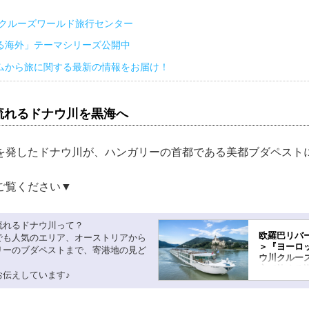
 クルーズワールド旅行センター
る海外」テーマシリーズ公開中
ムから旅に関する最新の情報をお届け！
流れるドナウ川を黒海へ
を発したドナウ川が、ハンガリーの首都である美都ブダペスト
ご覧ください▼
流れるドナウ川って？
欧羅巴リバ
でも人気のエリア、オーストリアから
＞『ヨーロ
リーのブダペストまで、寄港地の見ど
ウ川クルー
心で旅する
お伝えしています♪
ネル＞ - 
フブログ～