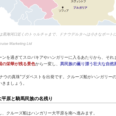
は黒海河口近くのトゥルチャまで、ドナウデルタへは小さなボート
ruise Marketing Ltd
ーンを過ぎてスロバキアやハンガリーに入るあたりから、それ
国の栄華が残る景色
から一変し、
異民族の薫り漂う壮大な自然
ドナウの真珠”ブダペストを出発です。クルーズ船がハンガリー
いきましょう。
大平原と騎馬民族の名残り
し、クルーズ船はハンガリー大平原を南へ進みます。