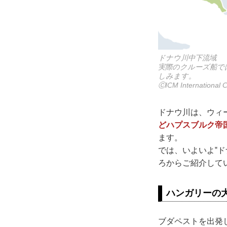
ドナウ川中下流域
実際のクルーズ船で
しみます。
ⒸICM International C
ドナウ川は、ウィ
どハプスブルク帝
ます。
では、いよいよ‟
ろからご紹介して
ハンガリーの
ブダペストを出発