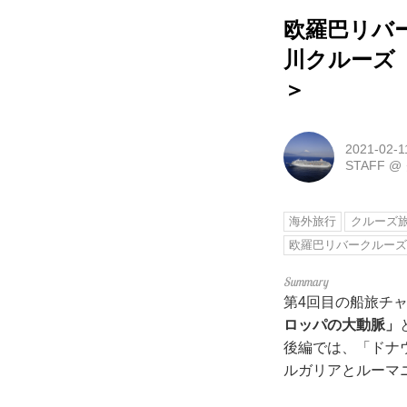
欧羅巴リバ
川クルーズ
＞
2021-02-1
STAFF
@
海外旅行
クルーズ
欧羅巴リバークルー
第4回目の船旅チ
ロッパの大動脈」
後編では、「ドナ
ルガリアとルーマ