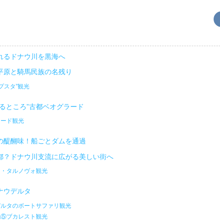
れるドナウ川を黒海へ
平原と騎馬民族の名残り
プスタ”観光
わるところ”古都ベオグラード
ラード観光
の醍醐味！船ごとダムを通過
都？ドナウ川支流に広がる美しい街へ
コ・タルノヴォ観光
ナウデルタ
デルタのボートサファリ観光
地⑤ブカレスト観光