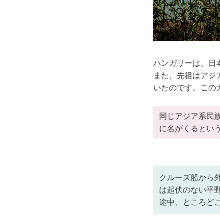
ハンガリーは、日
また、先祖はアジ
いたのです。この大
同じアジア系民
に名がくるとい
クルーズ船から
は起伏のない平
途中、ところど