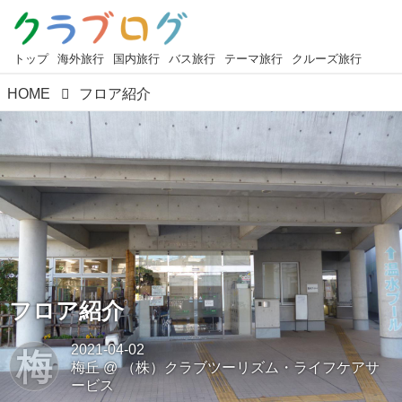
トップ
海外旅行
国内旅行
バス旅行
テーマ旅行
クルーズ旅行
HOME
フロア紹介
フロア紹介
2021-04-02
梅
梅丘
@
（株）クラブツーリズム・ライフケアサ
ービス