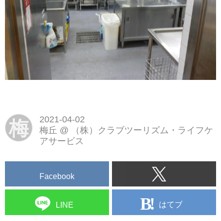
2021-04-02
梅
梅丘
@
（株）クラブツーリズム・ライフケ
アサービス
Facebook
はてブ
LINE