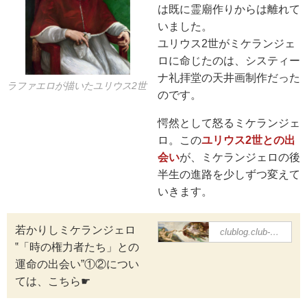
は既に霊廟作りからは離れて
いました。
ユリウス2世がミケランジェ
ロに命じたのは、システィー
ナ礼拝堂の天井画制作だった
ラファエロが描いたユリウス2世
のです。
愕然として怒るミケランジェ
ロ。この
ユリウス2世との出
会い
が、ミケランジェロの後
半生の進路を少しずつ変えて
いきます。
若かりしミケランジェロ
＜第5回＞ 『生
clublog.club-t.com
まれながらの彫
‟「時の権力者たち」との
刻家ミケランジ
運命の出会い”①②につい
ェロ、運命の出
ては、こちら☛
会いとピサロ
像』