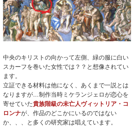
るほど、彫刻、絵
画、建築と多才な
らではの功績を残
していますが、若
くして彫刻家とし
ての才能を花開か
せます。
中央のキリストの向かって左側、緑の服に白い
スカーフを巻いた女性では？？と想像されてい
ます。
立証できる材料は他になく、あくまで一説とは
なりますが…制作当時ミケランジェロが恋心を
寄せていた
貴族階級の未亡人ヴィットリア・コ
ロンナ
が、作品のどこかにいるのではない
か、、、と多くの研究家は唱えています。