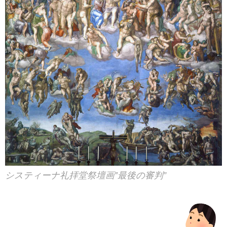
システィーナ礼拝堂祭壇画‟最後の審判”