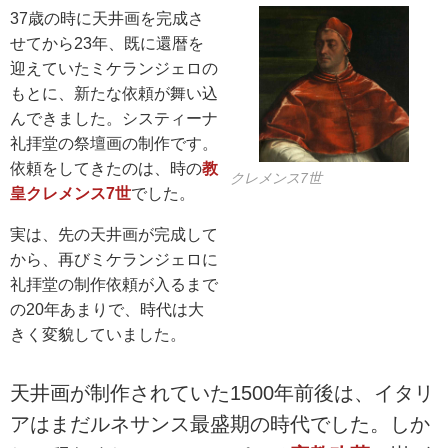
37歳の時に天井画を完成さ
せてから23年、既に還暦を
迎えていたミケランジェロの
もとに、新たな依頼が舞い込
んできました。システィーナ
礼拝堂の祭壇画の制作です。
依頼をしてきたのは、時の
教
クレメンス7世
皇クレメンス7世
でした。
実は、先の天井画が完成して
から、再びミケランジェロに
礼拝堂の制作依頼が入るまで
の20年あまりで、時代は大
きく変貌していました。
天井画が制作されていた1500年前後は、イタリ
アはまだルネサンス最盛期の時代でした。しか