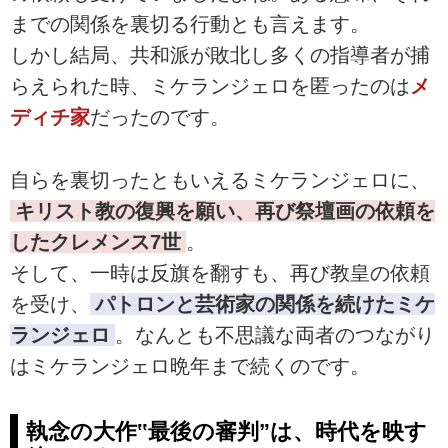
までの関係を裏切る行動とも言えます。
しかし結局、共和派が敗北し多くの指導者が捕
らえられた時、ミケランジェロを匿ったのは
メ
ディチ家
だったのです。
自らを裏切ったともいえるミケランジェロに、
キリスト教の復興を願い、再び祭壇画の依頼を
したクレメンス7世
。
そして、一時は反旗を翻すも、再び教皇の依頼
を受け、
パトロンと芸術家の関係を続けたミケ
ランジェロ
。なんとも不思議な両者のつながり
はミケランジェロ晩年まで続くのです。
執念の大作‟最後の審判”は、時代を映す