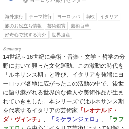
@
ヨーロッパ旅行センター
海外旅行
テーマ旅行
ヨーロッパ
南欧
イタリア
旅のお役立ち情報
芸術鑑賞
芸術百華
好奇心で旅する海外
世界遺産
14世紀～16世紀に美術・音楽・文学・哲学の分
野において興った文化運動。この激動の時代を
「ルネサンス期」と呼び、イタリアを発端にヨ
ーロッパ各地に広がったこの活動の中で、後世
に語り継がれる世界的な偉人や美術作品が生ま
れていきました。本シリーズではルネサンス期
を代表するイタリアの芸術家
「レオナルド・
ダ・ヴィンチ」
、
「ミケランジェロ」
、
「ラフ
ァエロ」
を中心にイタリア芸術について紐解い