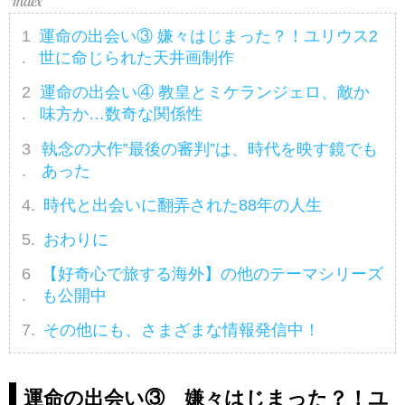
美術・音楽・文
学・哲学の分野に
学・哲学の分野に
おいて興った文化
運命の出会い③ 嫌々はじまった？！ユリウス2
おいて興った文化
運動。この激動の
運動。この激動の
時代を「ルネサン
世に命じられた天井画制作
時代を「ルネサン
ス期」と呼び、イ
ス期」と呼び、イ
タリアを発端にヨ
運命の出会い④ 教皇とミケランジェロ、敵か
タリアを発端にヨ
ーロッパ各地に広
味方か…数奇な関係性
ーロッパ各地に広
がったこの活動の
がったこの活動の
中で、後世に語り
執念の大作‟最後の審判”は、時代を映す鏡でも
中で、後世に語り
継がれる世界的な
継がれる世界的な
偉人や美術作品が
あった
偉人や美術作品が
生まれていきまし
生まれていきまし
た。本シリーズで
時代と出会いに翻弄された88年の人生
た。本シリーズで
はルネサンス期を
はルネサンス期を
代表するイタリア
おわりに
代表するイタリア
の芸術家「レオナ
の芸術家「レオナ
ルド・ダ・ヴィン
【好奇心で旅する海外】の他のテーマシリーズ
ルド・ダ・ヴィン
チ」、「ミケラン
も公開中
チ」、「ミケラン
ジェロ」、「ラフ
ジェロ」、「ラフ
ァエロ」を中心に
その他にも、さまざまな情報発信中！
ァエロ」を中心に
イタリア芸術につ
イタリア芸術につ
いて紐解いていき
いて紐解いていき
たいと思います。
たいと思います。
運命の出会い③ 嫌々はじまった？！ユ