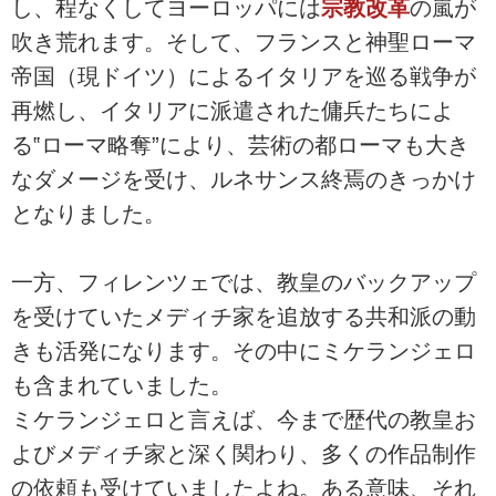
し、程なくしてヨーロッパには
宗教改革
の嵐が
吹き荒れます。そして、フランスと神聖ローマ
帝国（現ドイツ）によるイタリアを巡る戦争が
再燃し、イタリアに派遣された傭兵たちによ
る‟ローマ略奪”により、芸術の都ローマも大き
なダメージを受け、ルネサンス終焉のきっかけ
となりました。
一方、フィレンツェでは、教皇のバックアップ
を受けていたメディチ家を追放する共和派の動
きも活発になります。その中にミケランジェロ
も含まれていました。
ミケランジェロと言えば、今まで歴代の教皇お
よびメディチ家と深く関わり、多くの作品制作
の依頼も受けていましたよね。ある意味、それ