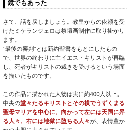
鏡でもあった
さて、話を戻しましょう。教皇からの依頼を受
けたミケランジェロは祭壇画制作に取り掛かり
ます。
‟最後の審判”とは新約聖書をもとにしたもの
で、世界の終わりに主イエス・キリストが再臨
し、死者がキリストの裁きを受けるという場面
を描いたものです。
この作品に描かれた人物は実に約400人以上。
中央の
堂々たるキリストとその横でうずくまる
聖母マリアを中心に、向かって左には天国に昇
る人々、右には地獄に堕ちる人々
が、表情豊か
かつ大胆に表されています。