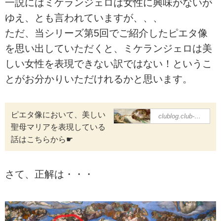
一説にはミケランジェロは女性に興味がないが
ゆえ、とも言われていますが、、、
ただ、当シリーズ第5回でご紹介したピエタ像
を思い出していただくと、ミケランジェロは美
しい女性を表現できない訳ではない！というこ
とがお分かりいただけれるかと思います。
ピエタ像において、美しい
＜第5回＞ 『生
clublog.club-t.com
まれながらの彫
聖母マリアを表現している
刻家ミケランジ
話はこちらから☛
ェロ、運命の出
会いとピサロ
像』
さて、正解は・・・
ルネサンスの三大
巨匠、ミケランジ
ェロをご紹介。レ
オナルド・ダヴィ
ンチ同様に‟万能
の天才”と呼ばれ