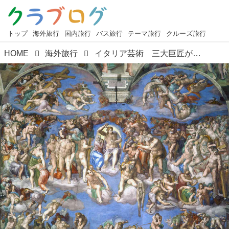
トップ
海外旅行
国内旅行
バス旅行
テーマ旅行
クルーズ旅行
HOME
海外旅行
イタリア芸術 三大巨匠が交わる奇跡の世界線 ＜第7回＞『画家ミケランジェロ ～後半生をかけた魂のフレスコ画～』【好奇心で旅する海外】＜芸術百華＞