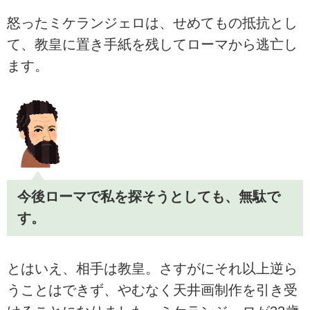
ルネサンスの三大
巨匠、ミケランジ
怒ったミケランジェロは、せめてもの抵抗とし
ェロをご紹介。レ
て、教皇に置き手紙を残してローマから逃亡し
オナルド・ダヴィ
ンチ同様に‟万能
ます。
の天才”と呼ばれ
るほど、彫刻、絵
画、建築と多才な
らではの功績を残
していますが、若
くして彫刻家とし
ての才能を花開か
せます。
今後ローマで私を探そうとしても、無駄で
す。
とはいえ、相手は教皇。さすがにそれ以上逆ら
うことはできず、やむなく天井画制作を引き受