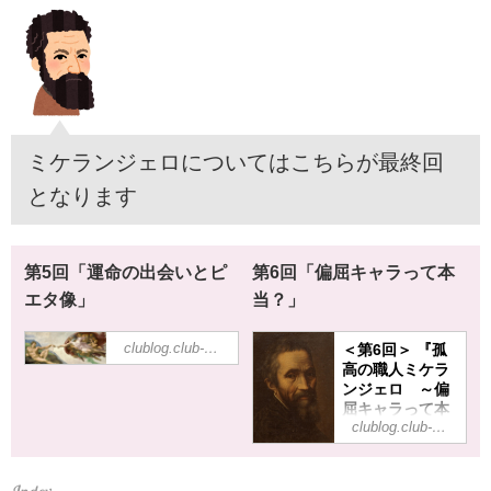
ミケランジェロについてはこちらが最終回
となります
第5回「運命の出会いとピ
第6回「偏屈キャラって本
エタ像」
当？」
＜第5回＞ 『生
＜第6回＞ 『孤
clublog.club-t.com
まれながらの彫
高の職人ミケラ
刻家ミケランジ
ンジェロ ～偏
ェロ、運命の出
屈キャラって本
会いとピエタ
当？』
clublog.club-t.com
像』
14世紀～16世紀に
14世紀～16世紀に
美術・音楽・文