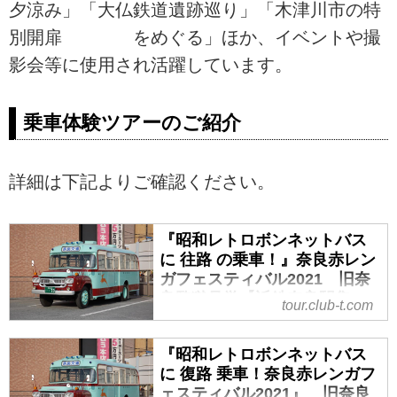
夕涼み」「大仏鉄道遺跡巡り」「木津川市の特
別開扉 をめぐる」ほか、イベントや撮
影会等に使用され活躍しています。
乗車体験ツアーのご紹介
詳細は下記よりご確認ください。
『昭和レトロボンネットバス
に 往路 の乗車！』奈良赤レン
ガフェスティバル2021 旧奈
良監獄見学【近鉄奈良駅集
tour.club-t.com
合】｜クラブツーリズム
『昭和レトロボンネットバスに 往
『昭和レトロボンネットバス
路 の乗車！』奈良赤レンガフェス
に 復路 乗車！奈良赤レンガフ
ティバル2021 旧奈良監獄見学
ェスティバル2021』 旧奈良