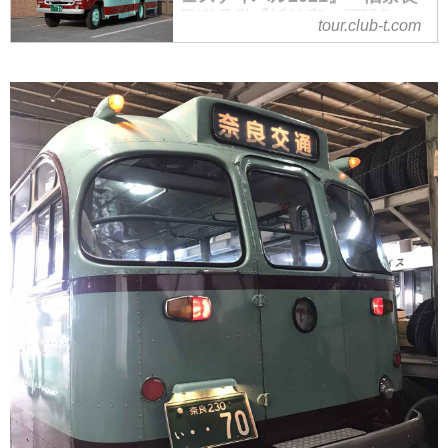
【近鉄奈良駅集合】の紹介をして
監獄見学【近鉄高の原駅集
tour.club-t.com
います。ツアー・旅行のお申込な
合】｜クラブツーリズム
らクラブツーリズム。
『昭和レトロボンネットバスに 復
路 乗車！奈良赤レンガフェスティ
バル2021』 旧奈良監獄見学【近
鉄高の原駅集合】の紹介をしてい
ます。ツアー・旅行のお申込なら
クラブツーリズム。