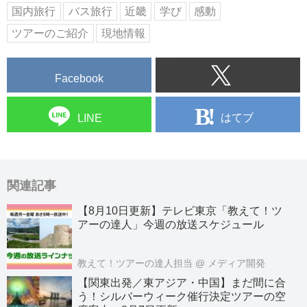
国内旅行
バス旅行
近畿
学び
感動
ツアーのご紹介
現地情報
Facebook
はてブ
LINE
関連記事
【8月10日更新】テレビ東京「教えて！ツ
アーの達人」今週の放送スケジュール
教えて！ツアーの達人担当
@ メディア開発
【関東出発／東アジア・中国】まだ間に合
う！シルバーウィーク催行決定ツアーの空