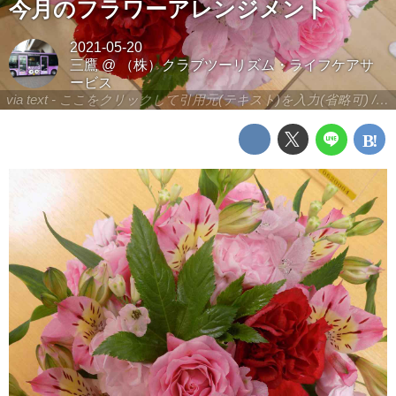
今月のフラワーアレンジメント
2021-05-20
三鷹
@
（株）クラブツーリズム・ライフケアサ
ービス
via text - ここをクリックして引用元(テキスト)を入力(省略可) / site.to.link.com - ここをクリックして引用元を入力(省略可)