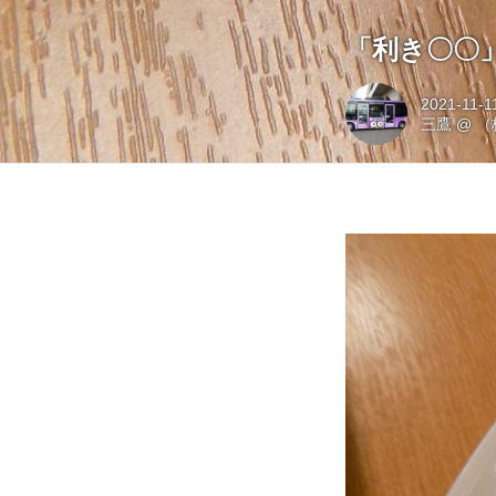
「利き〇〇
2021-11-1
三鷹
@
（