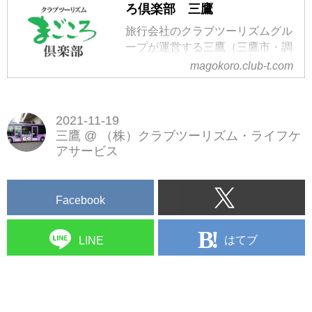
ろ倶楽部 三鷹
旅行会社のクラブツーリズムグル
ープが運営する三鷹（三鷹市・調
布市）のデイサービス・介護施
magokoro.club-t.com
設・老人ホームです。三鷹市、調
布市の送迎に対応しております。
2021-11-19
三鷹
@
（株）クラブツーリズム・ライフケ
アサービス
Facebook
はてブ
LINE