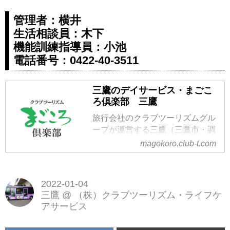
管理者：横井
生活相談員：木下
機能訓練指導員：小池
電話番号：0422-40-3511
三鷹のデイサービス・まごこ
ろ倶楽部 三鷹
旅行会社のクラブツーリズムグル
ープが運営する三鷹（三鷹市・調
布市）のデイサービス・介護施
magokoro.club-t.com
設・老人ホームです。三鷹市、調
布市の送迎に対応しております。
2022-01-04
三鷹
@
（株）クラブツーリズム・ライフケ
アサービス