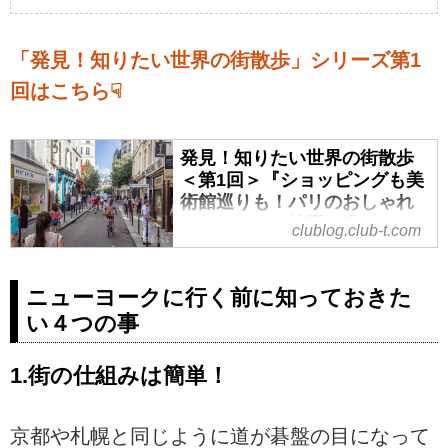
「発見！知りたい世界の街散歩」シリーズ第1
回はこちら☟
発見！知りたい世界の街散歩
＜第1回＞『ショッピングも美
術館巡りも！パリのおしゃれ
エリア・マレ地区で過ごす１
clublog.club-t.com
日』【好奇心で旅する海外】
＜世界ぶらり街探訪＞ - クラブ
ログ ～スタッフブログ～｜ク
ニューヨークに行く前に知っておきた
ラブツーリズム
い４つの事
海外旅行に行ったら、その国の空
気を存分に味わうために自由に街
1.街の仕組みは簡単！
歩きをしたい！という方も多いは
ず。
京都や札幌と同じように道が碁盤の目になって
そんな皆様に旅行会社スタッフが