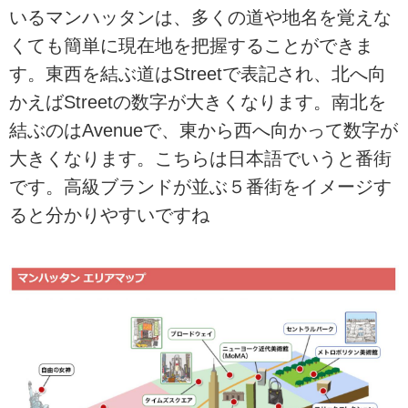
厳選した街歩きのおすすめスポッ
いるマンハッタンは、多くの道や地名を覚えな
トをご紹介するシリーズがスター
くても簡単に現在地を把握することができま
トします！名付けて「発見！知り
す。東西を結ぶ道はStreetで表記され、北へ向
たい世界の街散歩」。
第1回目は、フランスのパリにある
かえばStreetの数字が大きくなります。南北を
マレ地区です！
結ぶのはAvenueで、東から西へ向かって数字が
マレ地区でのおすすめの1日の過ご
し方を、モデルプランを通じてご
大きくなります。こちらは日本語でいうと番街
紹介していきます。
です。高級ブランドが並ぶ５番街をイメージす
マレ地区ってどんな場所？
ると分かりやすいですね
パリの主要観光地マップ（マレ地
区は地図上の3と4のエリア）
パリの3区から4区にかけて広がっ
ているマ...