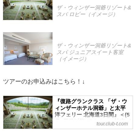
ザ・ウィンザー洞爺リゾート&
スパ ロビー（イメージ）
ザ・ウィンザー洞爺リゾート&
スパ ジュニアスイート客室
（イメージ）
ツアーのお申込みはこちら！↓
『復路グランクラス 「ザ・ウ
ィンザーホテル洞爺」と太平
洋フェリー 北海道3日間』＜(5
月9日発以降)ワクチン・検査パ
tour.club-t.com
ッケージ適用ツアー／四季の
華／18名様以下＞｜クラブツ