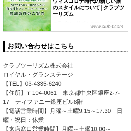
ウィズコロナ時代の新しい旅
のスタイルについて│クラブツ
ーリズム
クラブツーリズムのウィズコロナ
www.club-t.com
時代の新しい旅のスタイルについ
てご案内いたします。「新型コロ
ナウイルスワクチン2回以上接種済
お問い合わせはこちら
み」または「PCR検査・抗原検査
が陰性」のお客様限定で安心して
ツアーにご参加いただく、クラブ
クラブツーリズム株式会社
ツーリズムの新しい旅の形のご提
ロイヤル・グランステージ
案です。
【TEL】03-4335-6240
【住所】〒104-0061 東京都中央区銀座2-7-
17 ティファニー銀座ビル8階
【電話営業時間】月曜～土曜9:15～17:30 日
曜・祝日：休業
【来店窓口営業時間】月曜～土曜10:00～