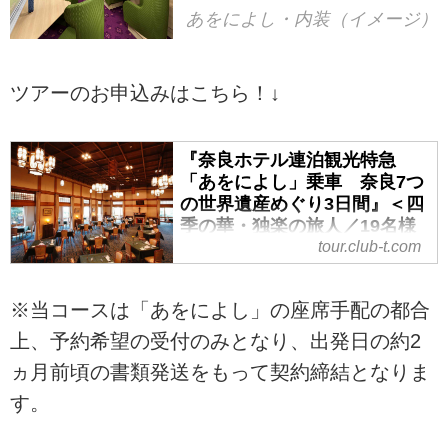
あをによし・内装（イメージ）
ツアーのお申込みはこちら！↓
『奈良ホテル連泊観光特急
「あをによし」乗車 奈良7つ
の世界遺産めぐり3日間』＜四
季の華・独楽の旅人／19名様
以下／ワクチン・検査パッケ
tour.club-t.com
ージ適用ツアー＞｜クラブツ
ーリズム
※当コースは「あをによし」の座席手配の都合
『奈良ホテル連泊観光特急 「あを
上、予約希望の受付のみとなり、出発日の約2
によし」乗車 奈良7つの世界遺産
めぐり3日間』＜四季の華・独楽の
ヵ月前頃の書類発送をもって契約締結となりま
旅人／19名様以下／ワクチン・検
す。
査パッケージ適用ツアー＞の紹介
をしています。ツアー・旅行のお