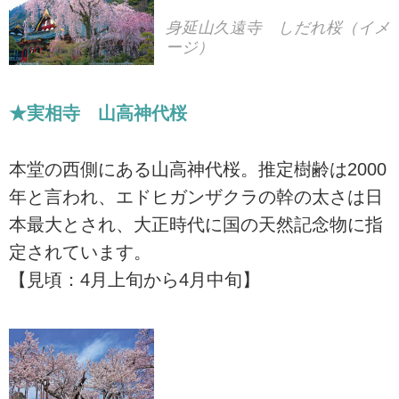
身延山久遠寺 しだれ桜（イメ
ージ）
★実相寺 山高神代桜
本堂の西側にある山高神代桜。推定樹齢は2000
年と言われ、エドヒガンザクラの幹の太さは日
本最大とされ、大正時代に国の天然記念物に指
定されています。
【見頃：4月上旬から4月中旬】