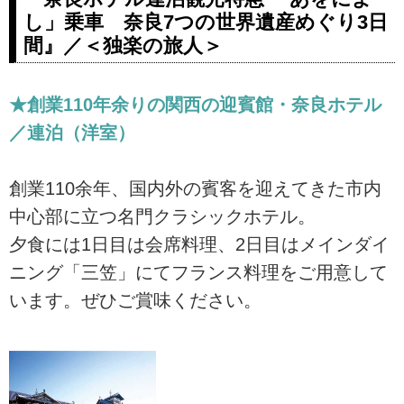
な車窓から風景を眺め過ごすひと
し」乗車 奈良7つの世界遺産めぐり3日
時。添乗員・専属の乗務員が同行
間』／＜独楽の旅人＞
し、おもてなしと寛ぎの空間をご
案内する、少人数限定の「本物志
向の豪華・高級バスの旅」へ。
★創業110年余りの関西の迎賓館・奈良ホテル
／連泊（洋室）
創業110余年、国内外の賓客を迎えてきた市内
中心部に立つ名門クラシックホテル。
夕食には1日目は会席料理、2日目はメインダイ
ニング「三笠」にてフランス料理をご用意して
います。ぜひご賞味ください。