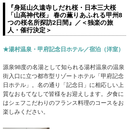
ーリズム
『身延山久遠寺しだれ桜・日本三大桜
「山高神代桜」 春の薫りあふれる甲州8
『復路グランクラス 「ザ・ウィン
ザーホテル洞爺」と太平洋フェリ
つの桜名所探訪2日間』／＜独楽の旅
ー 北海道3日間』＜(5月9日発以降)
人・催行決定＞
ワクチン・検査パッケージ適用ツ
アー／四季の華／18名様以下＞の
紹介をしています。ツアー・旅行
★湯村温泉・甲府記念日ホテル／宿泊（洋室）
のお申込ならクラブツーリズム。
源泉98度の名湯として知られる湯村温泉の温泉
街入口に立つ都市型リゾートホテル「甲府記念
日ホテル」。名の通り「記念日」に相応しい上
質なおもてなしで皆様をお迎えします。夕食に
はシェフこだわりのフランス料理のコースをお
楽しみください。