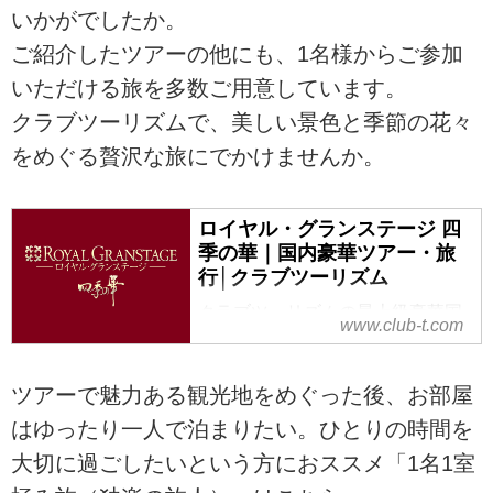
申込ならクラブツーリズム。
いかがでしたか。
ご紹介したツアーの他にも、1名様からご参加
いただける旅を多数ご用意しています。
クラブツーリズムで、美しい景色と季節の花々
をめぐる贅沢な旅にでかけませんか。
ロイヤル・グランステージ 四
季の華｜国内豪華ツアー・旅
行│クラブツーリズム
クラブツーリズムの最上級豪華国
www.club-t.com
内旅行「ロイヤル・グランステー
ジ 四季の華」で行く、添乗員付き
の「大人の本物志向」の旅へ。厳
ツアーで魅力ある観光地をめぐった後、お部屋
選の食事を楽しみ、露天風呂付客
はゆったり一人で泊まりたい。ひとりの時間を
室など優雅な宿で至福の時を。ス
大切に過ごしたいという方におススメ「1名1室
タッフおすすめツアーや行き先・
方面のおすすめツアーなど多数ご