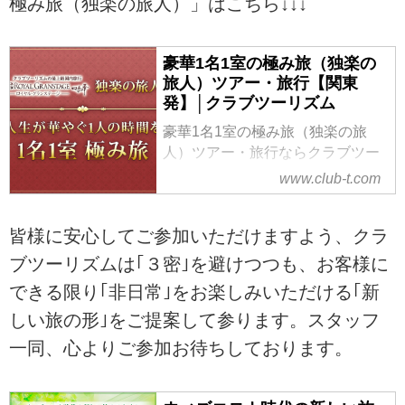
極み旅（独楽の旅人）」はこちら↓↓↓
用意しております。
豪華1名1室の極み旅（独楽の
旅人）ツアー・旅行【関東
発】│クラブツーリズム
豪華1名1室の極み旅（独楽の旅
人）ツアー・旅行ならクラブツー
リズムにおまかせ！経験豊かな添
www.club-t.com
乗員がしっかりサポート。ゆとり
の国内豪華ひとり旅、人生が華や
皆様に安心してご参加いただけますよう、クラ
ぐ1人の時間を。
ブツーリズムは｢３密｣を避けつつも、お客様に
できる限り｢非日常｣をお楽しみいただける｢新
しい旅の形｣をご提案して参ります。スタッフ
一同、心よりご参加お待ちしております。