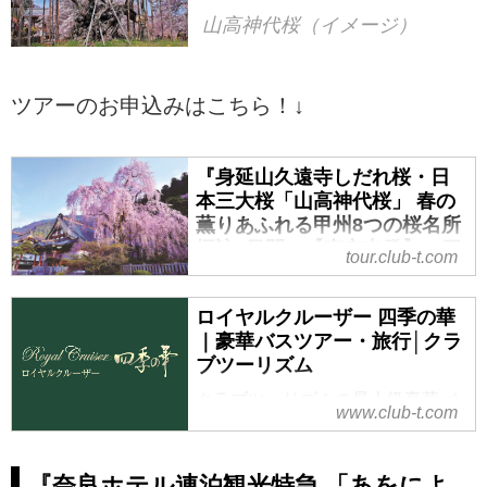
山高神代桜（イメージ）
ツアーのお申込みはこちら！↓
『身延山久遠寺しだれ桜・日
本三大桜「山高神代桜」 春の
薫りあふれる甲州8つの桜名所
探訪2日間』【東京出発】＜四
tour.club-t.com
季の華・独楽の旅人／19名様
以下＞｜クラブツーリズム
ロイヤルクルーザー 四季の華
『身延山久遠寺しだれ桜・日本三
｜豪華バスツアー・旅行│クラ
大桜「山高神代桜」 春の薫りあふ
ブツーリズム
れる甲州8つの桜名所探訪2日間』
クラブツーリズムの最上級豪華バ
【東京出発】＜四季の華・独楽の
www.club-t.com
スの旅「ロイヤルクルーザ四季の
旅人／19名様以下＞の紹介をして
華」。本革のシートにゆったりと
います。ツアー・旅行のお申込な
身を預け、視界を遮らないワイド
『奈良ホテル連泊観光特急 「あをによ
らクラブツーリズム。