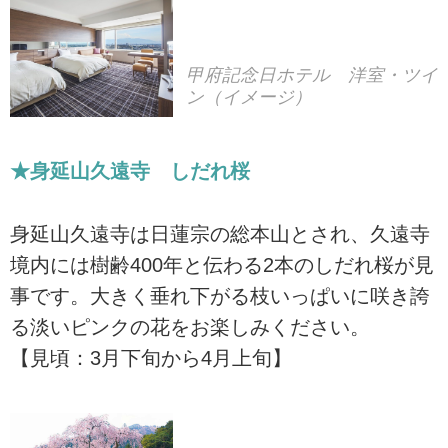
甲府記念日ホテル 洋室・ツイ
ン（イメージ）
★身延山久遠寺 しだれ桜
身延山久遠寺は日蓮宗の総本山とされ、久遠寺
境内には樹齢400年と伝わる2本のしだれ桜が見
事です。大きく垂れ下がる枝いっぱいに咲き誇
る淡いピンクの花をお楽しみください。
【見頃：3月下旬から4月上旬】