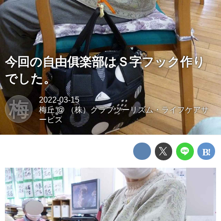
今回の自由俱楽部はＳ字フック作り
でした。
2022-03-15
梅
梅丘
@
（株）クラブツーリズム・ライフケアサ
ービス